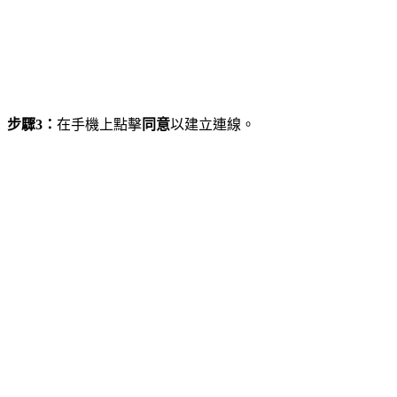
步驟3：
在手機上點擊
同意
以建立連線。