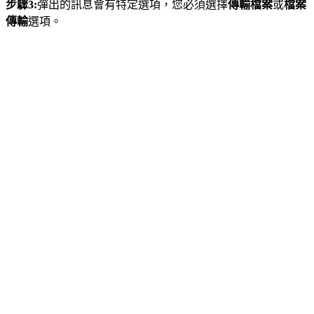
步驟3:
彈出的訊息會有特定選項，您必須選擇
傳輸檔案
或
檔案
傳輸
選項。