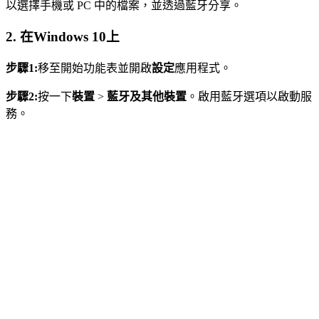
以選擇手機或 PC 中的檔案，並透過藍牙分享。
2. 在Windows 10上
步驟1:
移至開始功能表並開啟
設定
應用程式。
步驟2:
按一下
裝置
>
藍牙及其他裝置
。啟用藍牙選項以啟動服
務。