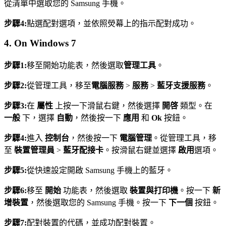
從清單中選取您的 Samsung 手機。
步驟4:
點選配對選項，並依照熒幕上的指示配對成功。
4. On Windows 7
步驟1:
移至開始功能表，然後選取
管理工具
。
步驟2:
從管理工具，移至
電腦服務
>
服務
>
藍牙支援服務
。
步驟3:
在
屬性
上按一下滑鼠右鍵，然後選擇
開啓
類型。在
一般
下，選擇
自動
，然後按一下
應用
和
Ok
按鈕。
步驟4:
進入
控制台
，然後按一下
電腦管理
。從管理工具，移
至
裝置管理員
>
藍牙配接卡
。按滑鼠右鍵並選擇
啟用
選項。
步驟5:
從快速設定開啟 Samsung 手機上的藍牙。
步驟6:
移至
開始
功能表，然後選取
裝置與打印機
。按一下
新
增裝置
，然後選取您的 Samsung 手機。按一下
下一個
按鈕。
步驟7:
配對裝置的代碼，並成功配對裝置。