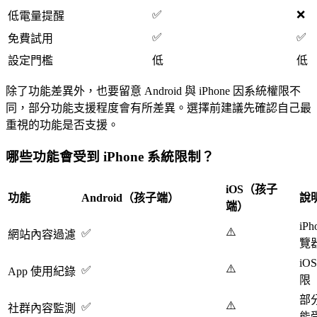
✅
❌
低電量提醒
✅
✅
免費試用
設定門檻
低
低
除了功能差異外，也要留意 Android 與 iPhone 因系統權限不
同，部分功能支援程度會有所差異。選擇前建議先確認自己最
重視的功能是否支援。
哪些功能會受到 iPhone 系統限制？
iOS（孩子
功能
Android（孩子端）
說
端）
iP
⚠️
✅
網站內容過濾
覽
i
⚠️
✅
App 使用紀錄
限
部
⚠️
✅
社群內容監測
能受