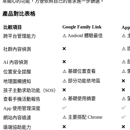
常關心的功能，方便依照自己的需求進一步篩選。
產品對比表格
Google Family Link
比較項目
Ap
⚠️ Android 體驗最佳
⚠️
跨平台管理能力
❌
⚠️
社群內容偵測
❌
⚠️
AI 內容偵測
⚠️ 基礎位置查看
⚠️
位置安全提醒
⚠️ 部分功能依地區
❌
地理圍欄通知
❌
❌
孩子主動求助功能（SOS）
⚠️ 基礎使用摘要
⚠️
查看手機活動報告
✅
✅
App 使用管理深度
⚠️ 主要搭配 Chrome
✅
網站內容過濾
❌
❌
遠端協助能力