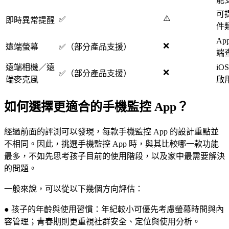
可
⚠️
✅
即時異常提醒
件
Ap
❌
遠端螢幕
✅（部分產品支援）
端
遠端相機／遠
iO
❌
✅（部分產品支援）
端麥克風
啟
如何選擇更適合的手機監控 App？
經過前面的評測可以發現，每款手機監控 App 的設計重點並
不相同。因此，挑選手機監控 App 時，與其比較哪一款功能
最多，不如先思考孩子目前的使用階段，以及家中最需要解決
的問題。
一般來說，可以從以下幾個方向評估：
● 孩子的年齡與使用習慣：年紀較小可優先考慮螢幕時間與內
容管理；青春期則更重視社群安全、定位與使用分析。