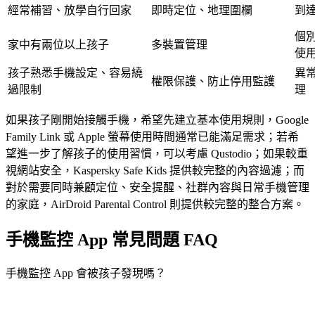
經常補習、放學自行回家
即時定位、地理圍欄
到
個
家中有兩位以上孩子
多裝置管理
使
孩子熟悉手機設定、容易繞
異常
權限保護、防止停用監護
過限制
理
如果孩子剛開始接觸手機，希望先建立基本使用規則，Google
Family Link 或 Apple 螢幕使用時間通常已能滿足需求；若希
望進一步了解孩子的使用習慣，可以考慮 Qustodio；如果較重
視網站安全，Kaspersky Safe Kids 提供較完整的內容過濾；而
對於需要同時兼顧定位、安全提醒、社群內容與日常手機管理
的家庭，AirDroid Parental Control 則提供較完整的整合方案。
手機監控 App 常見問題 FAQ
手機監控 App 會被孩子發現嗎？