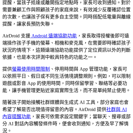
提醒，當孩子抵達或離開指定地點時，家長可收到通知。對於
需要兼顧工作與照顧孩子的家庭來說，有效減少反覆確認位置
的次數，也讓孩子保有更多自主空間。同時搭配低電量與離線
提醒，讓家長預防失聯。
AirDroid 支援
Android 遠端協助功能
，家長取得授權後即可遠
端操作孩子手機的螢幕、相機和麥克風，在需要即時確認孩子
狀況的情境下，這類遠端協助功能提供了定位資訊以外的判斷
依據，也是本次評測中較具特色的功能之一。
提供
螢幕使用時間限制
、停用時間與 App 管理功能，家長可
以依照平日、假日或不同生活情境調整規則。例如，可以限制
遊戲或影音 App 的使用時間，同時保留學習、聯絡等必要功
能，讓手機管理更貼近家庭實際生活，而不是單純禁止使用。
隨著孩子開始接觸社群媒體與生成式 AI 工具，部分家庭也會
希望了解是否出現值得留意的內容。AirDroid 提供
社群與 AI
內容提醒功能
，家長可依需求設定關鍵字；當聊天、搜尋或部
分 AI 對話內容觸發條件時，便會收到通知，方便及早了解情
況。