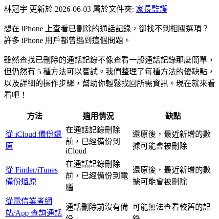
林冠宇
更新於 2026-06-03
屬於文件夾:
家長監護
想在 iPhone 上查看已刪除的通話記錄，卻找不到相關選項？
許多 iPhone 用戶都曾遇到這個問題。
雖然查找已刪除的通話記錄不像查看一般通話記錄那麼簡單，
但仍然有 5 種方法可以嘗試。我們整理了每種方法的優缺點，
以及詳細的操作步驟，幫助你輕鬆找回所需資訊。現在就來看
看吧！
方法
適用情況
缺點
在通話記錄刪除
從 iCloud 備份還
還原後，最近新增的數
前，已經備份到
原
據可能會被刪除
iCloud
在通話記錄刪除
從 Finder/iTunes
還原後，最近新增的數
前，已經備份到電
備份還原
據可能會被刪除
腦
從電信業者網
通話刪除前沒有備
可能無法查看較舊的記
站/App 查詢通話
份
錄