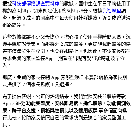
根據
科技部傳播調查資料庫
的數據，國中生在平日平均使用手
機約為3小時，週末則是使用約5小時25分。根據
兒福聯盟
調
查，超過 8 成 4 的國高中生每天使用社群媒體，近 2 成曾遭遇
網路霸凌。
這些數據都讓不少父母擔心。擔心孩子使用手機時間太長，沉
迷手機耽誤學業。而那將近 2 成的霸凌，更提醒我們霸凌的傷
害不僅僅發生在校園，也會在網路上。也因此，不少家長都在
尋求免費的家長監控App，期望在出現可疑訊號時能及早介
入。
那麽，免費的家長控制 App 有哪些呢？本篇部落格為家長朋
友提供了 7 個家長監護工具選擇。
為了提供客觀、公正的評測結果，我們實際安裝並體驗每款
App，並從
功能完整度、安裝難易度、操作體驗、功能實測效
果、跨平台支援、價格與性價比以及適用族群
等多個面向進
行比較，協助家長依照自己的需求找到最適合的家長監護工
具。