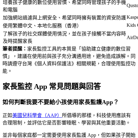
培養孩子健康的數位使用習慣、希望同時管理孩子的手機
Qusto
和電腦
Kaspe
加強網站過濾與上網安全、希望同時擁有裝置的資安防護
Kids
使用繁體中文、本地化服務（香港）
了解孩子的社交媒體使用情況，並在孩子接觸不當内容時
AirDr
及時提醒家長
筆者提醒：
家長監控工具的本質是「協助建立健康的數位習
慣」，建議在使用前與孩子充分溝通用途，避免造成誤解。同
時請遵守台灣《個人資料保護法》相關規範，合理使用監控功
能。
家長監控 App 常見問題與回答
如何判斷我要不要給小孩使用家長監護App？
正如
美國兒科學會（AAP）
所倡導的那樣，科技使用應該有
合理限制，並評估它是否影響睡眠、學習與其他重要活動。
並非每個家庭都一定需要使用家長監護 App，但如果孩子開始