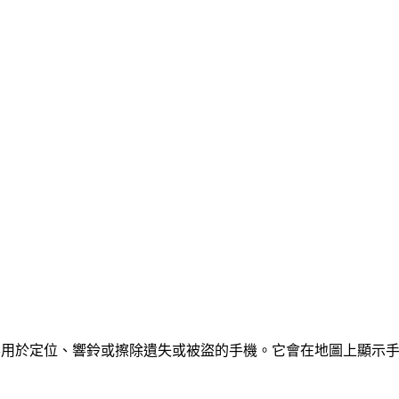
蹤應用，主要用於定位、響鈴或擦除遺失或被盜的手機。它會在地圖上