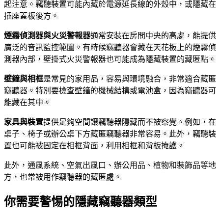
起注意。竊聽裝置可能內藏於電源延長線的外殼中，或隱藏在
插座蓋板後方。
煙霧偵測器與火災警報器
通常安裝在房間中央的高處，能提供
廣泛的音訊監控範圍。有時候竊聽器會藏在天花板上的煙霧偵
測器內部，壁掛式火災警報器也可能成為隱藏裝置的藏匿點。
壁鐘與相框
是常見的家用品，容易與環境融合，非常適合藏匿
竊聽器。特別要檢查壁鐘的機械結構或電池盒，因為竊聽器可
能藏在其中。
家具與裝置
提供足夠空間讓竊聽器隱藏而不被察覺。例如，在
桌子、椅子或辦公桌下方藏匿竊聽器非常容易。此外，竊聽裝
置也可能被固定在相框背面，利用相框和背板掩護。
此外，通風系統、空氣出風口、辦公用品、植物和裝飾品等地
方，也常被用作竊聽器的藏匿處。
你需要警惕的隱藏竊聽器類型