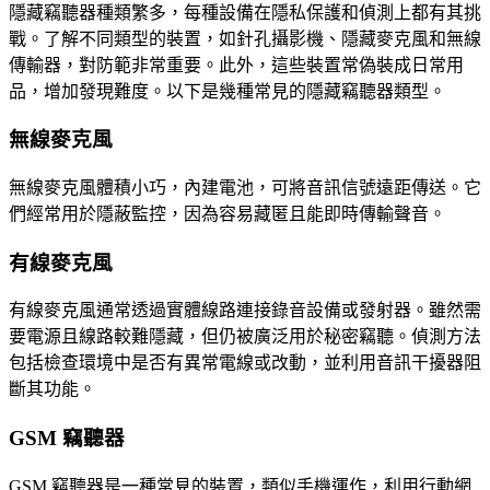
隱藏竊聽器種類繁多，每種設備在隱私保護和偵測上都有其挑
戰。了解不同類型的裝置，如針孔攝影機、隱藏麥克風和無線
傳輸器，對防範非常重要。此外，這些裝置常偽裝成日常用
品，增加發現難度。以下是幾種常見的隱藏竊聽器類型。
無線麥克風
無線麥克風體積小巧，內建電池，可將音訊信號遠距傳送。它
們經常用於隱蔽監控，因為容易藏匿且能即時傳輸聲音。
有線麥克風
有線麥克風通常透過實體線路連接錄音設備或發射器。雖然需
要電源且線路較難隱藏，但仍被廣泛用於秘密竊聽。偵測方法
包括檢查環境中是否有異常電線或改動，並利用音訊干擾器阻
斷其功能。
GSM 竊聽器
GSM 竊聽器是一種常見的裝置，類似手機運作，利用行動網