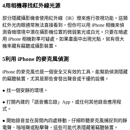
4
用相機尋找紅外線光源
部分隱藏攝影機會使用紅外線（IR）燈來進行夜視功能。這類
紅外光肉眼通常無法直接看到，但你可以用 iPhone 相機來偵
測昏暗環境中潛在攝影機位置的微弱紫光或白光。只要在暗處
用 iPhone 相機對準可疑處，如果畫面中出現光點，就有很大
機率藏有竊聽或攝影裝置。
5
利用 iPhone 的麥克風偵測
iPhone 的麥克風也是一個安全又有效的工具，能幫助偵測隱藏
的竊聽裝置，尤其是那些會發出聲音或干擾的設備。
● 找一個安靜的環境。
● 打開內建的「語音備忘錄」App，或任何其他錄音應用程
式。
● 開始錄音並在房間內四處移動，仔細聆聽麥克風捕捉到的靜
電聲、嗡嗡聲或點擊聲，這些可能代表隱藏著竊聽裝置。