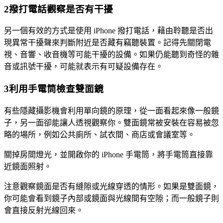
2
撥打電話觀察是否有干擾
另一個有效的方式是使用 iPhone 撥打電話，藉由聆聽是否出
現異常干擾聲來判斷附近是否藏有竊聽裝置。記得先關閉電
視、音響、收音機等可能干擾的設備。如果仍能聽到奇怪的雜
音或訊號干擾，可能就表示有可疑設備存在。
3
利用手電筒檢查雙面鏡
有些隱藏攝影機會利用單向鏡的原理，從一面看起來像一般鏡
子，另一面卻能讓人透視觀察你。雙面鏡常被安裝在容易被忽
略的場所，例如公共廁所、試衣間、商店或會議室等。
關掉房間燈光，並開啟你的 iPhone 手電筒，將手電筒直接靠
近鏡面照射。
注意觀察鏡面是否有縫隙或光線穿透的情形。如果是雙面鏡，
你可能會看到鏡子內部或鏡面與光線間有空隙；而一般鏡子則
會直接反射光線回來。