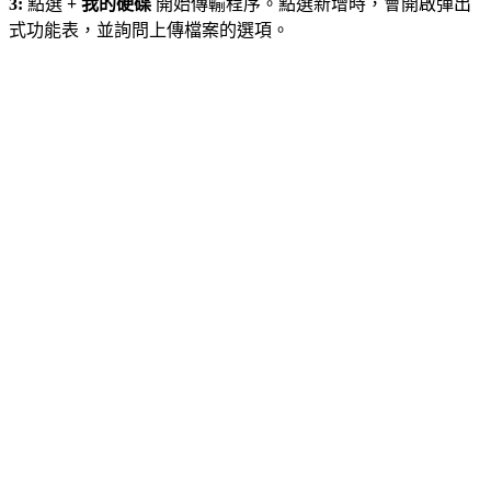
3:
點選
+ 我的硬碟
開始傳輸程序。點選新增時，會開啟彈出
式功能表，並詢問上傳檔案的選項。