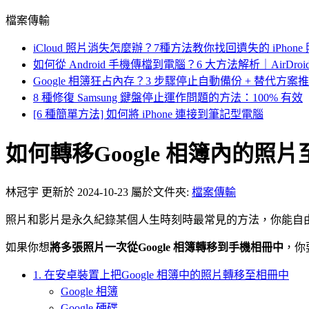
檔案傳輸
iCloud 照片消失怎麼辦？7種方法教你找回遺失的 iPhone
如何從 Android 手機傳檔到電腦？6 大方法解析｜AirDro
Google 相簿狂占內存？3 步驟停止自動備份 + 替代方案
8 種修復 Samsung 鍵盤停止運作問題的方法：100% 有效
[6 種簡單方法] 如何將 iPhone 連接到筆記型電腦
如何轉移Google 相簿內的照片至
林冠宇
更新於 2024-10-23
屬於文件夾:
檔案傳輸
照片和影片是永久紀錄某個人生時刻時最常見的方法，你能自由決
如果你想
將多張照片一次從Google 相簿轉移到手機相冊中
，你
1. 在安卓裝置上把Google 相簿中的照片轉移至相冊中
Google 相簿
Google 硬碟