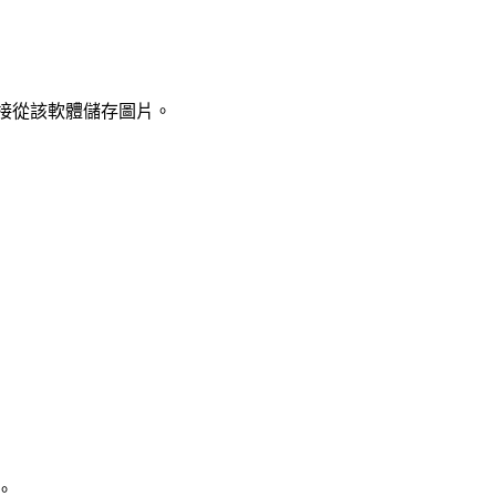
直接從該軟體儲存圖片。
。