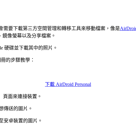
，你會需要下載第三方空間管理和轉移工具來移動檔案，像是
AirDroi
、鏡像螢幕以及分享檔案。
gle 硬碟並下載其中的照片。
至電腦相冊的步驟教學：
下載 AirDroid Personal
」 頁面來連接裝置。
想傳送的圖片。
至安卓裝置的圖片。