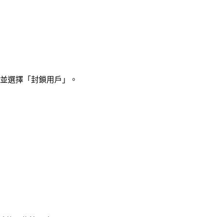
並選擇「封鎖用戶」。