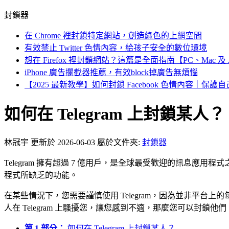
封鎖器
在 Chrome 裡封鎖特定網站，創造綠色的上網空間
有效禁止 Twitter 色情內容，給孩子安全的數位環境
想在 Firefox 裡封鎖網站？這篇是全面指南【PC、Mac 及 An
iPhone 廣告攔截器推薦，有效block掉廣告無煩惱
【2025 最新教學】如何封鎖 Facebook 色情內容｜保
如何在 Telegram 上封鎖某人？
林冠宇
更新於 2026-06-03
屬於文件夾:
封鎖器
Telegram 擁有超過 7 億用戶，是全球最受歡迎的訊息應
程式所缺乏的功能。
在某些情況下，您需要謹慎使用 Telegram，因為並非平台上
人在 Telegram 上騷擾您，讓您感到不適，那麼您可以封鎖
第 1 部分：
如何在 Telegram 上封鎖某人？