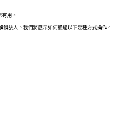
常有用。
 上解鎖該人。我們將展示如何通過以下幾種方式操作。