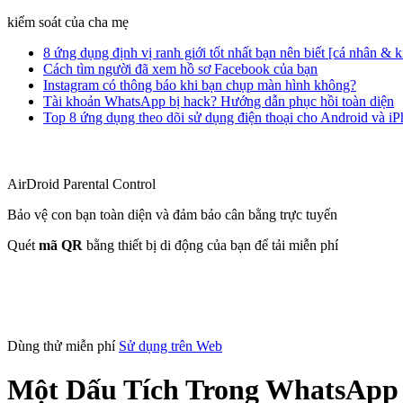
kiểm soát của cha mẹ
8 ứng dụng định vị ranh giới tốt nhất bạn nên biết [cá nhân & 
Cách tìm người đã xem hồ sơ Facebook của bạn
Instagram có thông báo khi bạn chụp màn hình không?
Tài khoản WhatsApp bị hack? Hướng dẫn phục hồi toàn diện
Top 8 ứng dụng theo dõi sử dụng điện thoại cho Android và i
AirDroid Parental Control
Bảo vệ con bạn toàn diện và đảm bảo cân bằng trực tuyến
Quét
mã QR
bằng thiết bị di động của bạn để tải miễn phí
Dùng thử miễn phí
Sử dụng trên Web
Một Dấu Tích Trong WhatsApp 