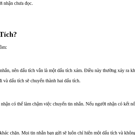
i nhận chưa đọc.
Tích?
gồm:
hắn, nên dấu tích vẫn là một dấu tích xám. Điều này thường xảy ra khi
đi và dấu tích sẽ chuyển thành hai dấu tích.
 nhận có thể làm chậm việc chuyển tin nhắn. Nếu người nhận có kết nố
i khác chặn. Mọi tin nhắn bạn gửi sẽ luôn chỉ hiện một dấu tích và khô