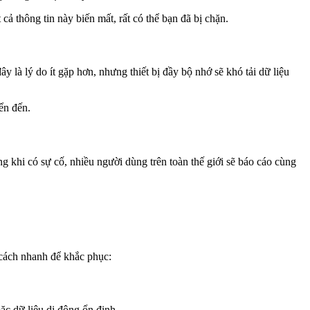
ả thông tin này biến mất, rất có thể bạn đã bị chặn.
là lý do ít gặp hơn, nhưng thiết bị đầy bộ nhớ sẽ khó tải dữ liệu
ển đến.
 khi có sự cố, nhiều người dùng trên toàn thế giới sẽ báo cáo cùng
 cách nhanh để khắc phục:
ặc dữ liệu di động ổn định.