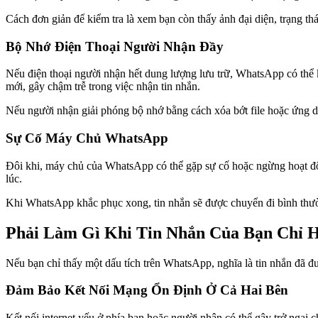
Cách đơn giản để kiểm tra là xem bạn còn thấy ảnh đại diện, trạng th
Bộ Nhớ Điện Thoại Người Nhận Đầy
Nếu điện thoại người nhận hết dung lượng lưu trữ, WhatsApp có thể k
mới, gây chậm trễ trong việc nhận tin nhắn.
Nếu người nhận giải phóng bộ nhớ bằng cách xóa bớt file hoặc ứng d
Sự Cố Máy Chủ WhatsApp
Đôi khi, máy chủ của WhatsApp có thể gặp sự cố hoặc ngừng hoạt độn
lúc.
Khi WhatsApp khắc phục xong, tin nhắn sẽ được chuyển đi bình thư
Phải Làm Gì Khi Tin Nhắn Của Bạn Chỉ 
Nếu bạn chỉ thấy một dấu tích trên WhatsApp, nghĩa là tin nhắn đã
Đảm Bảo Kết Nối Mạng Ổn Định Ở Cả Hai Bên
Kết nối internet yếu ở phía bạn hoặc người nhận có thể gây trở ngại 