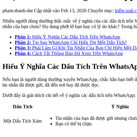
pham-thanh-dat
Cập nhật vào Feb 13, 2026
Chuyên mục:
kiểm soát 
Nhiều người dùng thường thắc mắc về ý nghĩa của các dấu tích trên 
nhắn của bạn chưa? Họ đang phớt lờ bạn hay có lý do khác? Trong bài
Phần 1:
Hiểu Ý Nghĩa Các Dấu Tích Trên WhatsApp
Phần 2:
Tại Sao WhatsApp Chỉ Hiển Thị Một Dấu Tích?
Phần 3:
Phải Làm Gì Khi Tin Nhắn Của Bạn Chỉ Hiện Một D
Phần 4:
Cách Tắt Thông Báo Đã Xem Trên WhatsApp
Hiểu Ý Nghĩa Các Dấu Tích Trên WhatsA
Nếu bạn là người dùng thường xuyên WhatsApp, chắc hẳn bạn biết ứng
tin nhắn đã được gửi, đã đến nơi hay đã được đọc.
Dưới đây là giải thích chi tiết về ý nghĩa các dấu tích trên WhatsApp:
Dấu Tích
Ý Nghĩa
Tin nhắn của bạn đã được gửi nhưng chư
Một Dấu Tích Xám
Bạn có thể bị chặn.