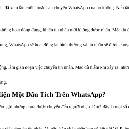
ái “đã xem lần cuối” hoặc câu chuyện WhatsApp của họ không. Nếu tất c
hông hoạt động đúng, khiến tin nhắn mới không được nhận. Mặc dù đây 
ụng, WhatsApp sẽ hoạt động lại bình thường và tin nhắn sẽ được chuy
g, làm gián đoạn việc chuyển tin nhắn. Mặc dù hiếm khi xảy ra, nhưng
ờng.
Hiện Một Dấu Tích Trên WhatsApp?
 được gửi nhưng chưa được chuyển đến người nhận. Dưới đây là một số
cho việc chuyển tin nhắn. Vì vậy, hãy chắc chắn bạn có kết nối Wi-Fi ho