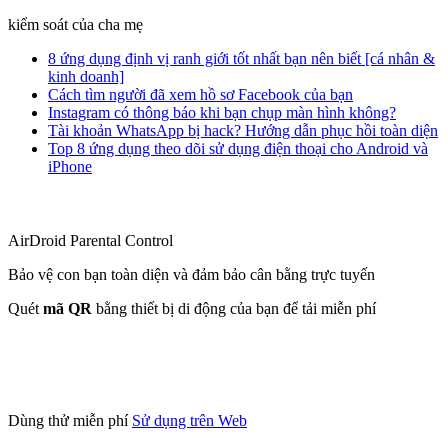
kiểm soát của cha mẹ
8 ứng dụng định vị ranh giới tốt nhất bạn nên biết [cá nhân &
kinh doanh]
Cách tìm người đã xem hồ sơ Facebook của bạn
Instagram có thông báo khi bạn chụp màn hình không?
Tài khoản WhatsApp bị hack? Hướng dẫn phục hồi toàn diện
Top 8 ứng dụng theo dõi sử dụng điện thoại cho Android và
iPhone
AirDroid Parental Control
Bảo vệ con bạn toàn diện và đảm bảo cân bằng trực tuyến
Quét
mã QR
bằng thiết bị di động của bạn để tải miễn phí
Dùng thử miễn phí
Sử dụng trên Web