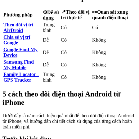
📍Theo dõi vị
👀Quan sát xung
⚙️Dễ sử
Phương pháp
trí thực tế
quanh điện thoại
dụng
Theo dõi vị trí
Trung
Có
Có
AirDroid
bình
Chia sẻ vị trí
Dễ
Có
Không
Google
Google Find My
Dễ
Có
Không
Device
Samsung Find
Dễ
Có
Không
My Mobile
Family Locator -
Trung
Có
Không
GPS Tracker
bình
5 cách theo dõi điện thoại Android từ
iPhone
Dưới đây là năm cách hiệu quả nhất để theo dõi điện thoại Android
từ iPhone, và hướng dẫn chi tiết cách sử dụng của từng cách hoàn
toàn miễn phí.
Trước khi bắt đầu: