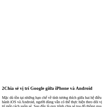
2
Chia sẻ vị trí Google giữa iPhone và Android
Mặc dù tồn tại những hạn chế về tính tương thích giữa hai hệ điều
hành iOS và Android, người dùng vẫn có thể thực hiện theo dõi vị
trí một cách suôn sẻ. Sau đây là quy trình chia sẻ tọa độ thông qua