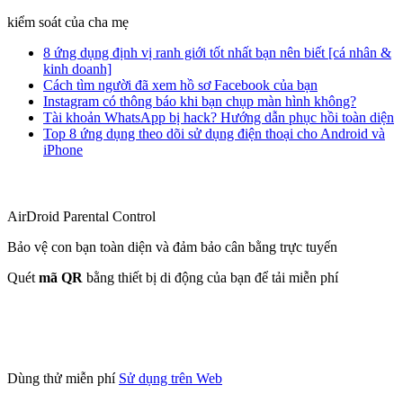
kiểm soát của cha mẹ
8 ứng dụng định vị ranh giới tốt nhất bạn nên biết [cá nhân &
kinh doanh]
Cách tìm người đã xem hồ sơ Facebook của bạn
Instagram có thông báo khi bạn chụp màn hình không?
Tài khoản WhatsApp bị hack? Hướng dẫn phục hồi toàn diện
Top 8 ứng dụng theo dõi sử dụng điện thoại cho Android và
iPhone
AirDroid Parental Control
Bảo vệ con bạn toàn diện và đảm bảo cân bằng trực tuyến
Quét
mã QR
bằng thiết bị di động của bạn để tải miễn phí
Dùng thử miễn phí
Sử dụng trên Web