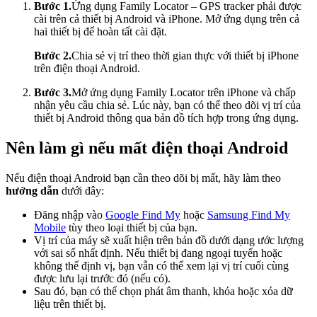
Bước 1.
Ứng dụng Family Locator – GPS tracker phải được
cài trên cả thiết bị Android và iPhone. Mở ứng dụng trên cả
hai thiết bị để hoàn tất cài đặt.
Bước 2.
Chia sẻ vị trí theo thời gian thực với thiết bị iPhone
trên điện thoại Android.
Bước 3.
Mở ứng dụng Family Locator trên iPhone và chấp
nhận yêu cầu chia sẻ. Lúc này, bạn có thể theo dõi vị trí của
thiết bị Android thông qua bản đồ tích hợp trong ứng dụng.
Nên làm gì nếu mất điện thoại Android
Nếu điện thoại Android bạn cần theo dõi bị mất, hãy làm theo
hướng dẫn
dưới đây:
Đăng nhập vào
Google Find My
hoặc
Samsung Find My
Mobile
tùy theo loại thiết bị của bạn.
Vị trí của máy sẽ xuất hiện trên bản đồ dưới dạng ước lượng
với sai số nhất định. Nếu thiết bị đang ngoại tuyến hoặc
không thể định vị, bạn vẫn có thể xem lại vị trí cuối cùng
được lưu lại trước đó (nếu có).
Sau đó, bạn có thể chọn phát âm thanh, khóa hoặc xóa dữ
liệu trên thiết bị.