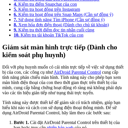
4.
Kiểm tra điểm Snapchat của con
5.
Kiểm tra hoạt động trên Instagram
6.
Kiểm tra hoạt động trên Snap Maps (Cần sự đồng ý)
7.
Sử dụng tính năng Tìm iPhone (Cần sự đồng ý)
8.
Xem hóa đơn điện thoại (Dành cho chủ tài khoản)
9.
Kiểm tra thời điểm đọc tin nhắn cuối cùng
10.
Kiểm tra tài khoản TikTok của con
Giám sát màn hình trực tiếp (Dành cho
kiểm soát phụ huynh)
Đối với phụ huynh muốn có cái nhìn trực tiếp về việc sử dụng thiết
bị của con, các công cụ như
AirDroid Parental Control
cung cấp
tính năng phản chiếu màn hình. Tính năng này cho phép bạn xem
màn hình điện thoại của con theo thời gian thực trên thiết bị của
mình, cung cấp bằng chứng hoạt động rõ ràng mà không phải dựa
vào các tín hiệu gián tiếp như trạng thái trực tuyến.
Tính năng này được thiết kế để giám sát có trách nhiệm, giúp bạn
hiểu khi nào và cách con sử dụng điện thoại thông minh. Để sử
dụng AirDroid Parental Control, hãy làm theo các bước sau:
Bước 1.
Cài đặt AirDroid Parental Control trên thiết bị của
bạn hoặc truy cập
phiên bản web
của nó.