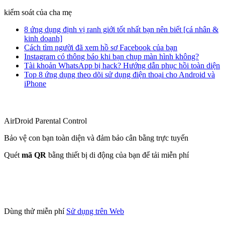
kiểm soát của cha mẹ
8 ứng dụng định vị ranh giới tốt nhất bạn nên biết [cá nhân &
kinh doanh]
Cách tìm người đã xem hồ sơ Facebook của bạn
Instagram có thông báo khi bạn chụp màn hình không?
Tài khoản WhatsApp bị hack? Hướng dẫn phục hồi toàn diện
Top 8 ứng dụng theo dõi sử dụng điện thoại cho Android và
iPhone
AirDroid Parental Control
Bảo vệ con bạn toàn diện và đảm bảo cân bằng trực tuyến
Quét
mã QR
bằng thiết bị di động của bạn để tải miễn phí
Dùng thử miễn phí
Sử dụng trên Web