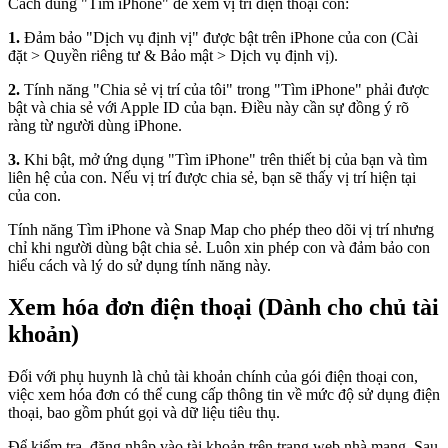
Cách dùng "Tìm iPhone" để xem vị trí điện thoại con:
1.
Đảm bảo "Dịch vụ định vị" được bật trên iPhone của con (Cài
đặt > Quyền riêng tư & Bảo mật > Dịch vụ định vị).
2.
Tính năng "Chia sẻ vị trí của tôi" trong "Tìm iPhone" phải được
bật và chia sẻ với Apple ID của bạn. Điều này cần sự đồng ý rõ
ràng từ người dùng iPhone.
3.
Khi bật, mở ứng dụng "Tìm iPhone" trên thiết bị của bạn và tìm
liên hệ của con. Nếu vị trí được chia sẻ, bạn sẽ thấy vị trí hiện tại
của con.
Tính năng Tìm iPhone và Snap Map cho phép theo dõi vị trí nhưng
chỉ khi người dùng bật chia sẻ. Luôn xin phép con và đảm bảo con
hiểu cách và lý do sử dụng tính năng này.
Xem hóa đơn điện thoại (Dành cho chủ tài
khoản)
Đối với phụ huynh là chủ tài khoản chính của gói điện thoại con,
việc xem hóa đơn có thể cung cấp thông tin về mức độ sử dụng điện
thoại, bao gồm phút gọi và dữ liệu tiêu thụ.
Để kiểm tra, đăng nhập vào tài khoản trên trang web nhà mạng. Sau