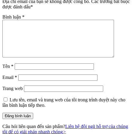
Địa chỉ email của bạn sẽ không được công bố.
Các trường bắt buộc
được đánh dấu
*
Bình luận
*
Tên
*
Email
*
Trang web
Lưu tên, email và trang web của tôi trong trình duyệt này cho
lần bình luận tiếp theo.
Câu hỏi liên quan đến sản phẩm?
Liên hệ đội ngũ hỗ trợ của chúng
tôi để có giải pháp nhanh chóng
>