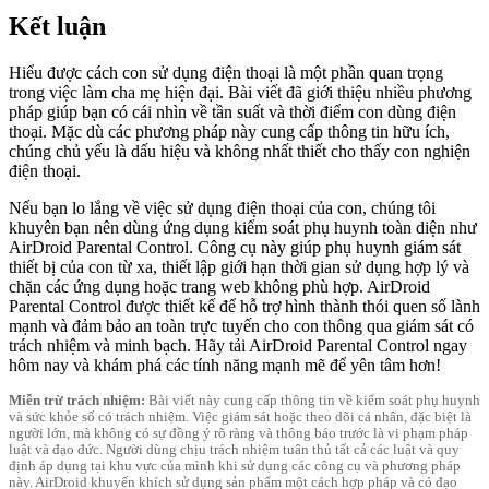
Kết luận
Hiểu được cách con sử dụng điện thoại là một phần quan trọng
trong việc làm cha mẹ hiện đại. Bài viết đã giới thiệu nhiều phương
pháp giúp bạn có cái nhìn về tần suất và thời điểm con dùng điện
thoại. Mặc dù các phương pháp này cung cấp thông tin hữu ích,
chúng chủ yếu là dấu hiệu và không nhất thiết cho thấy con nghiện
điện thoại.
Nếu bạn lo lắng về việc sử dụng điện thoại của con, chúng tôi
khuyên bạn nên dùng ứng dụng kiểm soát phụ huynh toàn diện như
AirDroid Parental Control. Công cụ này giúp phụ huynh giám sát
thiết bị của con từ xa, thiết lập giới hạn thời gian sử dụng hợp lý và
chặn các ứng dụng hoặc trang web không phù hợp. AirDroid
Parental Control được thiết kế để hỗ trợ hình thành thói quen số lành
mạnh và đảm bảo an toàn trực tuyến cho con thông qua giám sát có
trách nhiệm và minh bạch. Hãy tải AirDroid Parental Control ngay
hôm nay và khám phá các tính năng mạnh mẽ để yên tâm hơn!
Miễn trừ trách nhiệm:
Bài viết này cung cấp thông tin về kiểm soát phụ huynh
và sức khỏe số có trách nhiệm. Việc giám sát hoặc theo dõi cá nhân, đặc biệt là
người lớn, mà không có sự đồng ý rõ ràng và thông báo trước là vi phạm pháp
luật và đạo đức. Người dùng chịu trách nhiệm tuân thủ tất cả các luật và quy
định áp dụng tại khu vực của mình khi sử dụng các công cụ và phương pháp
này. AirDroid khuyến khích sử dụng sản phẩm một cách hợp pháp và có đạo