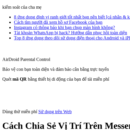
kiểm soát của cha mẹ
8 ứng dụng định vị ranh giới tốt nhất bạn nên biết [cá nhân & 
Cách tìm người đã xem hồ sơ Facebook của bạn
Instagram có thông báo khi bạn chụp màn hình không?
Tài khoản WhatsApp bị hack? Hướng dẫn phục hồi toàn diện
Top 8 ứng dụng theo dõi sử dụng điện thoại cho Android và i
AirDroid Parental Control
Bảo vệ con bạn toàn diện và đảm bảo cân bằng trực tuyến
Quét
mã QR
bằng thiết bị di động của bạn để tải miễn phí
Dùng thử miễn phí
Sử dụng trên Web
Cách Chia Sẻ Vị Trí Trên Mess