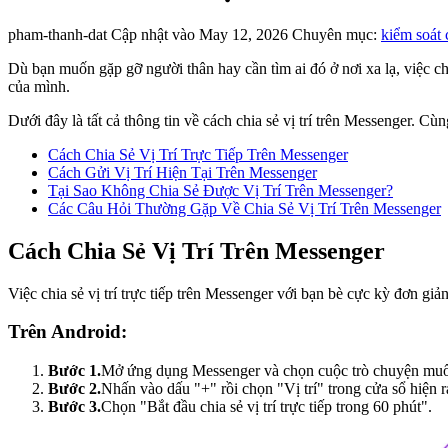
pham-thanh-dat
Cập nhật vào May 12, 2026
Chuyên mục:
kiểm soát
Dù bạn muốn gặp gỡ người thân hay cần tìm ai đó ở nơi xa lạ, việc chia
của mình.
Dưới đây là tất cả thông tin về cách chia sẻ vị trí trên Messenger. Cù
Cách Chia Sẻ Vị Trí Trực Tiếp Trên Messenger
Cách Gửi Vị Trí Hiện Tại Trên Messenger
Tại Sao Không Chia Sẻ Được Vị Trí Trên Messenger?
Các Câu Hỏi Thường Gặp Về Chia Sẻ Vị Trí Trên Messenger
Cách Chia Sẻ Vị Trí Trên Messenger
Việc chia sẻ vị trí trực tiếp trên Messenger với bạn bè cực kỳ đơn gi
Trên Android:
Bước 1.
Mở ứng dụng Messenger và chọn cuộc trò chuyện muốn 
Bước 2.
Nhấn vào dấu "+" rồi chọn "Vị trí" trong cửa sổ hiện r
Bước 3.
Chọn "Bắt đầu chia sẻ vị trí trực tiếp trong 60 phút".