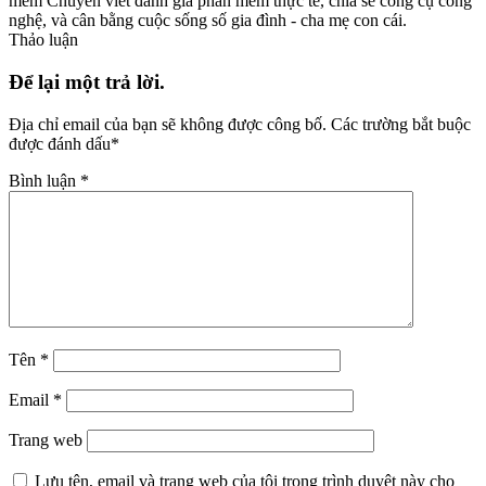
mềm Chuyên viết đánh giá phần mềm thực tế, chia sẻ công cụ công
nghệ, và cân bằng cuộc sống số gia đình - cha mẹ con cái.
Thảo luận
Để lại một trả lời.
Địa chỉ email của bạn sẽ không được công bố.
Các trường bắt buộc
được đánh dấu
*
Bình luận
*
Tên
*
Email
*
Trang web
Lưu tên, email và trang web của tôi trong trình duyệt này cho