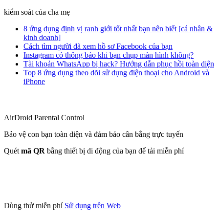
kiểm soát của cha mẹ
8 ứng dụng định vị ranh giới tốt nhất bạn nên biết [cá nhân &
kinh doanh]
Cách tìm người đã xem hồ sơ Facebook của bạn
Instagram có thông báo khi bạn chụp màn hình không?
Tài khoản WhatsApp bị hack? Hướng dẫn phục hồi toàn diện
Top 8 ứng dụng theo dõi sử dụng điện thoại cho Android và
iPhone
AirDroid Parental Control
Bảo vệ con bạn toàn diện và đảm bảo cân bằng trực tuyến
Quét
mã QR
bằng thiết bị di động của bạn để tải miễn phí
Dùng thử miễn phí
Sử dụng trên Web