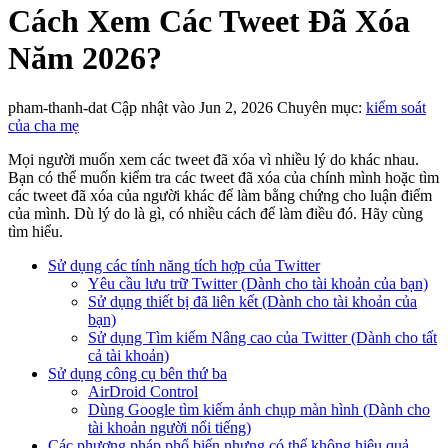
Cách Xem Các Tweet Đã Xóa
Năm 2026?
pham-thanh-dat
Cập nhật vào Jun 2, 2026
Chuyên mục:
kiểm soát
của cha mẹ
Mọi người muốn xem các tweet đã xóa vì nhiều lý do khác nhau.
Bạn có thể muốn kiểm tra các tweet đã xóa của chính mình hoặc tìm
các tweet đã xóa của người khác để làm bằng chứng cho luận điểm
của mình. Dù lý do là gì, có nhiều cách để làm điều đó. Hãy cùng
tìm hiểu.
Sử dụng các tính năng tích hợp của Twitter
Yêu cầu lưu trữ Twitter (Dành cho tài khoản của bạn)
Sử dụng thiết bị đã liên kết (Dành cho tài khoản của
bạn)
Sử dụng Tìm kiếm Nâng cao của Twitter (Dành cho tất
cả tài khoản)
Sử dụng công cụ bên thứ ba
AirDroid Control
Dùng Google tìm kiếm ảnh chụp màn hình (Dành cho
tài khoản người nổi tiếng)
Các phương pháp phổ biến nhưng có thể không hiệu quả