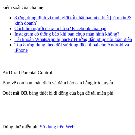
kiểm soát của cha mẹ
8 ứng dụng định vị ranh giới tốt nhất bạn nên biết [cá nhân &
kinh doanh]
Cách tìm người đã xem hồ sơ Facebook của bạn
Instagram có thông báo khi bạn chụp màn hình không?
Tài khoản WhatsApp bị hack? Hướng dẫn phục hồi toàn diện
Top 8 ứng dụng theo dõi sử dụng điện thoại cho Android và
iPhone
AirDroid Parental Control
Bảo vệ con bạn toàn diện và đảm bảo cân bằng trực tuyến
Quét
mã QR
bằng thiết bị di động của bạn để tải miễn phí
Dùng thử miễn phí
Sử dụng trên Web