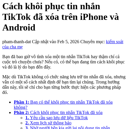
Cách khôi phục tin nhắn
TikTok đã xóa trên iPhone và
Android
pham-thanh-dat
Cập nhật vào Feb 5, 2026
Chuyên mục:
kiểm soát
của cha mẹ
Bạn đã bao giờ vô tình xóa một tin nhắn TikTok hay thậm chí cả
cuộc trò chuyện chưa? Nếu có, có thể bạn đang tìm cách khôi phục
và đó là lý do bạn đến đây.
Mặc dù TikTok không có chức năng lưu trữ tin nhắn đã xóa, nhưng
vẫn có một số cách nhất định để bạn tìm lại chúng. Trong hướng
dẫn này, tôi sẽ chỉ cho bạn từng bước thực hiện các phương pháp
đó.
Phần 1:
Bạn có thể khôi phục tin nhắn TikTok đã xóa
không?
Phần 2:
Cách khôi phục tin nhắn TikTok đã xóa
1.
Yêu cầu sao lưu dữ liệu TikTok
2.
Xem lịch sử thông báo
3.
Nhờ người bên kia gửi lại nội dung tin nhắn