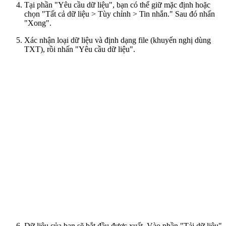
Tại phần "Yêu cầu dữ liệu", bạn có thể giữ mặc định hoặc
chọn "Tất cả dữ liệu > Tùy chỉnh > Tin nhắn." Sau đó nhấn
"Xong".
Xác nhận loại dữ liệu và định dạng file (khuyến nghị dùng
TXT), rồi nhấn "Yêu cầu dữ liệu".
Dữ liệu của bạn sẽ bắt đầu được xuất. Vào phần "Tải dữ liệu"