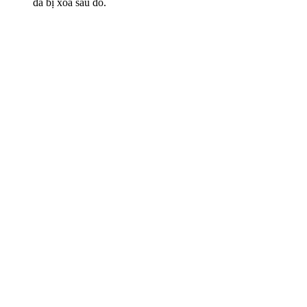
đã bị xóa sau đó.