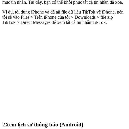
mục tin nhắn. Tại đây, bạn có thể khôi phục tất cả tin nhắn đã xóa.
Ví dụ, tôi dùng iPhone và đã tải file dữ liệu TikTok về iPhone, nên
tôi sẽ vào Files > Trên iPhone của tôi > Downloads > file zip
TikTok > Direct Messages để xem tất cả tin nhắn TikTok.
2
Xem lịch sử thông báo (Android)