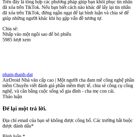
Trên đây là tổng hợp các phương pháp giúp bạn khôi phục tin nhắn
đã xóa trên TikTok. Nếu bạn biết cách nào khác để lấy lại tin nhắn
đã xóa trên TikTok, đừng ngần ngại để lại bình luận và chia sẻ để
giúp những người khác khi họ gặp vấn đề tương tự.
Chia sẻ:
Nhấp vào một ngôi sao để bỏ phiếu
5985 lượt xem
pham-thanh-dat
AirDroid Nhà văn cấp cao | Một người cha đam mê công nghệ phần
mềm Chuyên viết đánh giá phần mềm thực tế, chia sẻ công cụ công
nghệ, và cân bằng cuộc sống số gia đình - cha mẹ con cái.
Thảo luận
Để lại một trả lời.
Địa chỉ email của bạn sẽ không được công bố.
Các trường bắt buộc
được đánh dấu
*
Bình luận
*