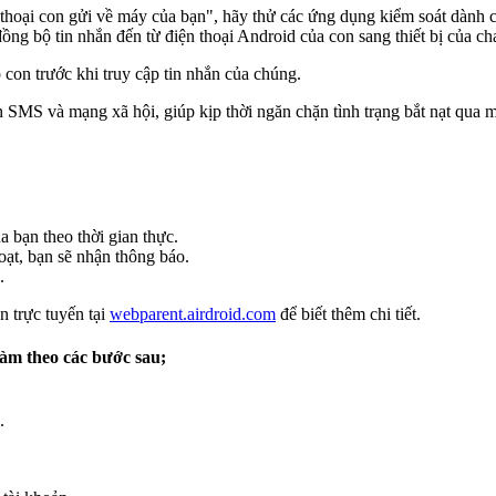
 thoại con gửi về máy của bạn", hãy thử các ứng dụng kiểm soát dành
ng bộ tin nhắn đến từ điện thoại Android của con sang thiết bị của c
con trước khi truy cập tin nhắn của chúng.
n SMS và mạng xã hội, giúp kịp thời ngăn chặn tình trạng bắt nạt qua
a bạn theo thời gian thực.
oạt, bạn sẽ nhận thông báo.
.
n trực tuyến tại
webparent.airdroid.com
để biết thêm chi tiết.
Làm theo các bước sau;
.