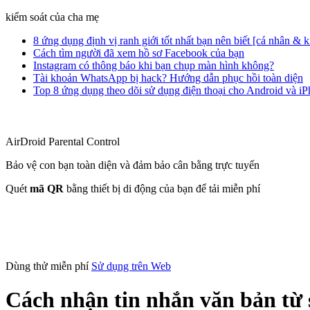
kiểm soát của cha mẹ
8 ứng dụng định vị ranh giới tốt nhất bạn nên biết [cá nhân & 
Cách tìm người đã xem hồ sơ Facebook của bạn
Instagram có thông báo khi bạn chụp màn hình không?
Tài khoản WhatsApp bị hack? Hướng dẫn phục hồi toàn diện
Top 8 ứng dụng theo dõi sử dụng điện thoại cho Android và i
AirDroid Parental Control
Bảo vệ con bạn toàn diện và đảm bảo cân bằng trực tuyến
Quét
mã QR
bằng thiết bị di động của bạn để tải miễn phí
Dùng thử miễn phí
Sử dụng trên Web
Cách nhận tin nhắn văn bản từ 