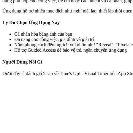
dụng phù hợp cho công việc, trẻ em hoặc các nhiệm vụ cá nhân, giúp v
Ứng dụng hỗ trợ nhiều mục đích như nghỉ giải lao, thiết lập thói que
Lý Do Chọn Ứng Dụng Này
Cá nhân hóa bằng ảnh của bạn
Đa năng cho công việc, gia đình và giải trí
Năm phong cách đếm ngược vui nhộn như "Reveal", "Pixelate
Hỗ trợ Guided Access để bảo vệ trẻ, ngăn chuyển ứng dụng
Người Dùng Nói Gì
Dưới đây là đánh giá 5 sao về Time's Up! - Visual Timer trên App Sto