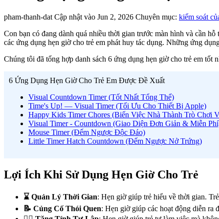
pham-thanh-dat
Cập nhật vào Jun 2, 2026
Chuyên mục:
kiểm soát củ
Con bạn có đang dành quá nhiều thời gian trước màn hình và cần hỗ tr
các ứng dụng hẹn giờ cho trẻ em phát huy tác dụng. Những ứng dụng độ
Chúng tôi đã tổng hợp danh sách 6 ứng dụng hẹn giờ cho trẻ em tốt n
6 Ứng Dụng Hẹn Giờ Cho Trẻ Em Được Đề Xuất
Visual Countdown Timer (Tốt Nhất Tổng Thể)
Time's Up! — Visual Timer (Tối Ưu Cho Thiết Bị Apple)
Happy Kids Timer Chores (Biến Việc Nhà Thành Trò Chơi 
Visual Timer - Countdown (Giao Diện Đơn Giản & Miễn Phí
Mouse Timer (Đếm Ngược Độc Đáo)
Little Timer Hatch Countdown (Đếm Ngược Nở Trứng)
Lợi Ích Khi Sử Dụng Hẹn Giờ Cho Trẻ
⌛ Quản Lý Thời Gian
: Hẹn giờ giúp trẻ hiểu về thời gian. Tr
📝 Củng Cố Thói Quen
: Hẹn giờ giúp các hoạt động diễn ra đề
✍🏻 Tăng Tính Tự Lập
: Hẹn giờ giúp trẻ tự làm việc mà khôn