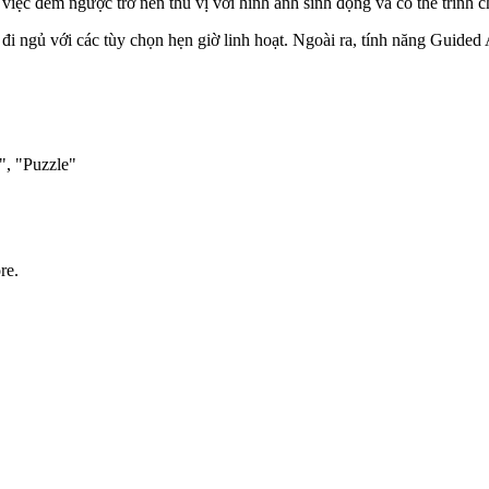
iệc đếm ngược trở nên thú vị với hình ảnh sinh động và có thể trình c
n đi ngủ với các tùy chọn hẹn giờ linh hoạt. Ngoài ra, tính năng Guid
", "Puzzle"
re.