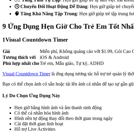
🕓 Chuyển Đổi Hoạt Động Dễ Dàng
: Hẹn giờ giúp trẻ chuyể
🧠 Tăng Khả Năng Tập Trung
: Hẹn giờ giúp trẻ tập trung 
9 Ứng Dụng Hẹn Giờ Cho Trẻ Em Tốt Nh
1
Visual Countdown Timer
Giá
Miễn phí, Không quảng cáo với $1.99, Gói Cao 
Tương thích với
iOS & Android
Phù hợp nhất cho
Trẻ em, Mẫu giáo, Tự kỷ, ADHD
Visual Countdown Timer
là ứng dụng tương tác hỗ trợ trẻ quản lý thờ
Bạn có thể chọn ảnh có sẵn hoặc tải lên ảnh cá nhân để tạo sự gần gũi
Lý Do Chọn Ứng Dụng Này
Hẹn giờ bằng hình ảnh và âm thanh sinh động
Có thể cá nhân hóa hình ảnh
Hình nền tự động thay đổi theo thời gian trong ngày
Cài đặt thời gian linh hoạt
Hỗ trợ Live Activities