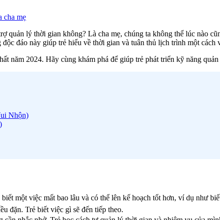
a cha mẹ
ợ quản lý thời gian không? Là cha mẹ, chúng ta không thể lúc nào cũng 
c đáo này giúp trẻ hiểu về thời gian và tuân thủ lịch trình một cách 
hất năm 2024. Hãy cùng khám phá để giúp trẻ phát triển kỹ năng quản lý
Vui Nhộn)
)
ẻ biết một việc mất bao lâu và có thể lên kế hoạch tốt hơn, ví dụ như bi
u đặn. Trẻ biết việc gì sẽ đến tiếp theo.
g cần nhắc nhở. Trẻ học cách tự quản lý thời gian và nhiệm vụ của mìn