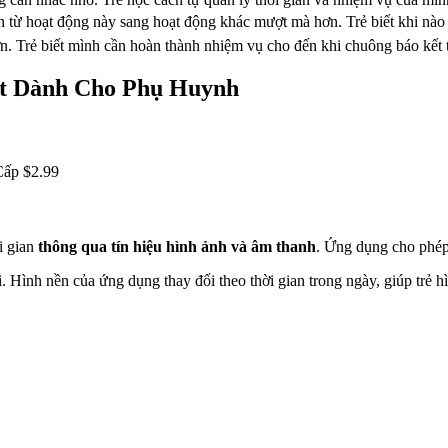
n từ hoạt động này sang hoạt động khác mượt mà hơn. Trẻ biết khi nào m
hơn. Trẻ biết mình cần hoàn thành nhiệm vụ cho đến khi chuông báo kết 
ất Dành Cho Phụ Huynh
Cấp $2.99
i gian
thông qua tín hiệu hình ảnh và âm thanh
. Ứng dụng cho phép 
. Hình nền của ứng dụng thay đổi theo thời gian trong ngày, giúp trẻ hì