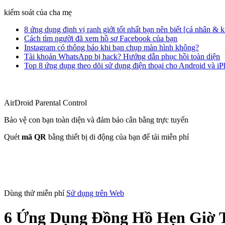
kiểm soát của cha mẹ
8 ứng dụng định vị ranh giới tốt nhất bạn nên biết [cá nhân & 
Cách tìm người đã xem hồ sơ Facebook của bạn
Instagram có thông báo khi bạn chụp màn hình không?
Tài khoản WhatsApp bị hack? Hướng dẫn phục hồi toàn diện
Top 8 ứng dụng theo dõi sử dụng điện thoại cho Android và i
AirDroid Parental Control
Bảo vệ con bạn toàn diện và đảm bảo cân bằng trực tuyến
Quét
mã QR
bằng thiết bị di động của bạn để tải miễn phí
Dùng thử miễn phí
Sử dụng trên Web
6 Ứng Dụng Đồng Hồ Hẹn Giờ T