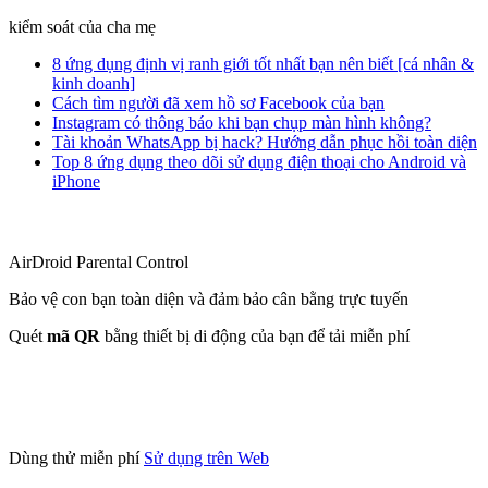
kiểm soát của cha mẹ
8 ứng dụng định vị ranh giới tốt nhất bạn nên biết [cá nhân &
kinh doanh]
Cách tìm người đã xem hồ sơ Facebook của bạn
Instagram có thông báo khi bạn chụp màn hình không?
Tài khoản WhatsApp bị hack? Hướng dẫn phục hồi toàn diện
Top 8 ứng dụng theo dõi sử dụng điện thoại cho Android và
iPhone
AirDroid Parental Control
Bảo vệ con bạn toàn diện và đảm bảo cân bằng trực tuyến
Quét
mã QR
bằng thiết bị di động của bạn để tải miễn phí
Dùng thử miễn phí
Sử dụng trên Web