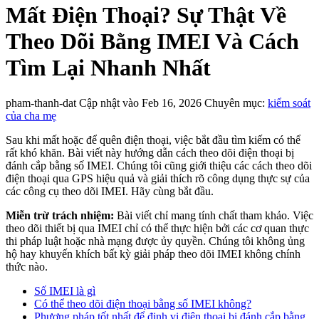
Mất Điện Thoại? Sự Thật Về
Theo Dõi Bằng IMEI Và Cách
Tìm Lại Nhanh Nhất
pham-thanh-dat
Cập nhật vào Feb 16, 2026
Chuyên mục:
kiểm soát
của cha mẹ
Sau khi mất hoặc để quên điện thoại, việc bắt đầu tìm kiếm có thể
rất khó khăn. Bài viết này hướng dẫn cách theo dõi điện thoại bị
đánh cắp bằng số IMEI. Chúng tôi cũng giới thiệu các cách theo dõi
điện thoại qua GPS hiệu quả và giải thích rõ công dụng thực sự của
các công cụ theo dõi IMEI. Hãy cùng bắt đầu.
Miễn trừ trách nhiệm:
Bài viết chỉ mang tính chất tham khảo. Việc
theo dõi thiết bị qua IMEI chỉ có thể thực hiện bởi các cơ quan thực
thi pháp luật hoặc nhà mạng được ủy quyền. Chúng tôi không ủng
hộ hay khuyến khích bất kỳ giải pháp theo dõi IMEI không chính
thức nào.
Số IMEI là gì
Có thể theo dõi điện thoại bằng số IMEI không?
Phương pháp tốt nhất để định vị điện thoại bị đánh cắp bằng