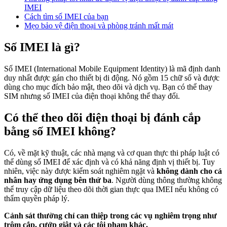
IMEI
Cách tìm số IMEI của bạn
Mẹo bảo vệ điện thoại và phòng tránh mất mát
Số IMEI là gì?
Số IMEI (International Mobile Equipment Identity) là mã định danh
duy nhất được gán cho thiết bị di động. Nó gồm 15 chữ số và được
dùng cho mục đích bảo mật, theo dõi và dịch vụ. Bạn có thể thay
SIM nhưng số IMEI của điện thoại không thể thay đổi.
Có thể theo dõi điện thoại bị đánh cắp
bằng số IMEI không?
Có, về mặt kỹ thuật, các nhà mạng và cơ quan thực thi pháp luật có
thể dùng số IMEI để xác định và có khả năng định vị thiết bị. Tuy
nhiên, việc này được kiểm soát nghiêm ngặt và
không dành cho cá
nhân hay ứng dụng bên thứ ba
. Người dùng thông thường không
thể truy cập dữ liệu theo dõi thời gian thực qua IMEI nếu không có
thẩm quyền pháp lý.
Cảnh sát thường chỉ can thiệp trong các vụ nghiêm trọng như
trộm cắp, cướp giật và các tội phạm khác.