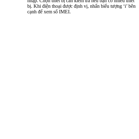
nhập. Chọn thiết bị cần kiểm tra nếu bạn có nhiều thiết
bị. Khi điện thoại được định vị, nhấn biểu tượng ‘i’ bên
cạnh để xem số IMEI.