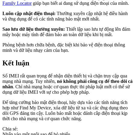
Family Locator
giúp bạn biết ai đang sử dụng điện thoại của mình.
Luôn cập nhật điện thoại:
Thường xuyên cập nhật hệ điều hành
và ứng dụng để có các tính năng bảo mật mới nhất.
Sao lưu dữ liệu thường xuyên:
Thiết lập sao lưu tự động lên đám
mây hoặc máy tính để đảm bảo an toàn dữ liệu khi bị mất.
Phòng bệnh hơn chữa bệnh, đặc biệt khi bảo vệ điện thoại thông
minh và dữ liệu nhạy cảm của bạn.
Kết luận
Số IMEI rất quan trọng để nhận diện thiết bị và chặn truy cập qua
mạng nhà mạng. Tuy nhiên,
nó không phải công cụ để theo dõi cá
nhân
. Chỉ nhà mạng hoặc cơ quan thực thi pháp luật mới có thể sử
dụng dữ liệu IMEI với sự cho phép hợp pháp.
Để tăng cường bảo mật điện thoại, hãy dựa vào các tính năng tích
hợp như Find My Device, xóa dữ liệu từ xa và các ứng dụng theo
dõi GPS đáng tin cậy. Luôn báo mất hoặc đánh cắp điện thoại kịp
thời cho nhà mạng và cơ quan chức năng.
Chia sẻ:
Nhấp vào một ngôi sao để bỏ phiếu