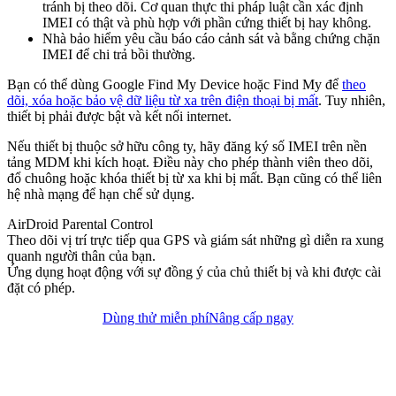
tránh bị theo dõi. Cơ quan thực thi pháp luật cần xác định
IMEI có thật và phù hợp với phần cứng thiết bị hay không.
Nhà bảo hiểm yêu cầu báo cáo cảnh sát và bằng chứng chặn
IMEI để chi trả bồi thường.
Bạn có thể dùng Google Find My Device hoặc Find My để
theo
dõi, xóa hoặc bảo vệ dữ liệu từ xa trên điện thoại bị mất
. Tuy nhiên,
thiết bị phải được bật và kết nối internet.
Nếu thiết bị thuộc sở hữu công ty, hãy đăng ký số IMEI trên nền
tảng MDM khi kích hoạt. Điều này cho phép thành viên theo dõi,
đổ chuông hoặc khóa thiết bị từ xa khi bị mất. Bạn cũng có thể liên
hệ nhà mạng để hạn chế sử dụng.
AirDroid Parental Control
Theo dõi vị trí trực tiếp qua GPS và giám sát những gì diễn ra xung
quanh người thân của bạn.
Ứng dụng hoạt động với sự đồng ý của chủ thiết bị và khi được cài
đặt có phép.
Dùng thử miễn phí
Nâng cấp ngay