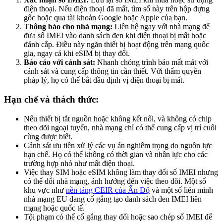
điện thoại. Nếu điện thoại đã mất, tìm số này trên hộp đựng
gốc hoặc qua tài khoản Google hoặc Apple của bạn.
Thông báo cho nhà mạng:
Liên hệ ngay với nhà mạng để
đưa số IMEI vào danh sách đen khi điện thoại bị mất hoặc
đánh cắp. Điều này ngăn thiết bị hoạt động trên mạng quốc
gia, ngay cả khi eSIM bị thay đổi.
Báo cáo với cảnh sát:
Nhanh chóng trình báo mất mát với
cảnh sát và cung cấp thông tin cần thiết. Với thẩm quyền
pháp lý, họ có thể bắt đầu định vị điện thoại bị mất.
Hạn chế và thách thức:
Nếu thiết bị tắt nguồn hoặc không kết nối, và không có chip
theo dõi ngoại tuyến, nhà mạng chỉ có thể cung cấp vị trí cuối
cùng được biết.
Cảnh sát ưu tiên xử lý các vụ án nghiêm trọng do nguồn lực
hạn chế. Họ có thể không có thời gian và nhân lực cho các
trường hợp nhỏ như mất điện thoại.
Việc thay SIM hoặc eSIM không làm thay đổi số IMEI nhưng
có thể đổi nhà mạng, ảnh hưởng đến việc theo dõi. Một số
khu vực như
nền tảng CEIR của Ấn Độ
và một số liên minh
nhà mạng EU đang cố gắng tạo danh sách đen IMEI liên
mạng hoặc quốc tế.
Tội phạm có thể cố gắng thay đổi hoặc sao chép số IMEI để