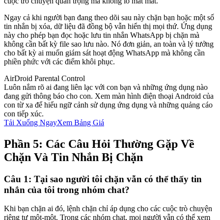
cuộc trò chuyện quan trọng mà không lo mất mát.
Ngay cả khi người bạn đang theo dõi sau này chặn bạn hoặc một số
tin nhắn bị xóa, dữ liệu đã đồng bộ vẫn hiển thị mọi thứ. Ứng dụng
này cho phép bạn đọc hoặc lưu tin nhắn WhatsApp bị chặn mà
không cần bất kỳ file sao lưu nào. Nó đơn giản, an toàn và lý tưởng
cho bất kỳ ai muốn giám sát hoạt động WhatsApp mà không cần
phiền phức với các điểm khôi phục.
AirDroid Parental Control
Luôn nắm rõ ai đang liên lạc với con bạn và những ứng dụng nào
đang gửi thông báo cho con. Xem màn hình điện thoại Android của
con từ xa để hiểu ngữ cảnh sử dụng ứng dụng và những quảng cáo
con tiếp xúc.
Tải Xuống Ngay
Xem Bảng Giá
Phần 5: Các Câu Hỏi Thường Gặp Về
Chặn Và Tin Nhắn Bị Chặn
Câu 1: Tại sao người tôi chặn vẫn có thể thấy tin
nhắn của tôi trong nhóm chat?
Khi bạn chặn ai đó, lệnh chặn chỉ áp dụng cho các cuộc trò chuyện
riêng tư một-một. Trong các nhóm chat, mọi người vẫn có thể xem