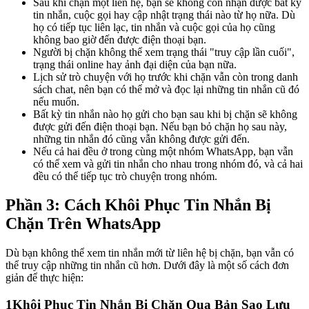
Sau khi chặn một liên hệ, bạn sẽ không còn nhận được bất kỳ
tin nhắn, cuộc gọi hay cập nhật trạng thái nào từ họ nữa. Dù
họ có tiếp tục liên lạc, tin nhắn và cuộc gọi của họ cũng
không bao giờ đến được điện thoại bạn.
Người bị chặn không thể xem trạng thái "truy cập lần cuối",
trạng thái online hay ảnh đại diện của bạn nữa.
Lịch sử trò chuyện với họ trước khi chặn vẫn còn trong danh
sách chat, nên bạn có thể mở và đọc lại những tin nhắn cũ đó
nếu muốn.
Bất kỳ tin nhắn nào họ gửi cho bạn sau khi bị chặn sẽ không
được gửi đến điện thoại bạn. Nếu bạn bỏ chặn họ sau này,
những tin nhắn đó cũng vẫn không được gửi đến.
Nếu cả hai đều ở trong cùng một nhóm WhatsApp, bạn vẫn
có thể xem và gửi tin nhắn cho nhau trong nhóm đó, và cả hai
đều có thể tiếp tục trò chuyện trong nhóm.
Phần 3: Cách Khôi Phục Tin Nhắn Bị
Chặn Trên WhatsApp
Dù bạn không thể xem tin nhắn mới từ liên hệ bị chặn, bạn vẫn có
thể truy cập những tin nhắn cũ hơn. Dưới đây là một số cách đơn
giản để thực hiện:
1
Khôi Phục Tin Nhắn Bị Chặn Qua Bản Sao Lưu