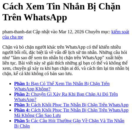
Cách Xem Tin Nhắn Bị Chặn
Trên WhatsApp
pham-thanh-dat
Cập nhật vào Mar 12, 2026
Chuyên mục:
kiểm soát
của cha mẹ
Chặn và bỏ chặn người khác trên WhatsApp có thể khiến nhiều
người bối rối, đặc biệt là về vấn đề lịch sử tin nhắn. Những câu hỏi
như "làm sao để xem tin nhắn bị chặn trên WhatsApp" xuất hiện
liên tục. Bài viết này sẽ giải thích những gì bạn có thể và không thể
xem, chuyện gì xảy ra khi bạn chặn ai đó, và cách tìm lại tin nhắn bị
chặn, kể cả khi không có bản sao lưu.
Phần 1:
Bạn Có Thể Xem Tin Nhắn Bị Chặn Trên
WhatsApp Không?
Phần 2:
Chuyện Gì Xảy Ra Khi Bạn Chặn Ai Đó Trên
WhatsApp?
Phần 3:
Cách Khôi Phục Tin Nhắn Bị Chặn Trên WhatsApp
Phần 4:
Cách Khôi Phục Tin Nhắn Bị Chặn Trên WhatsApp
Mà Không Cần Sao Lưu
Phần 5:
Các Câu Hỏi Thường Gặp Về Chặn Và Tin Nhắn
Bị Chặn