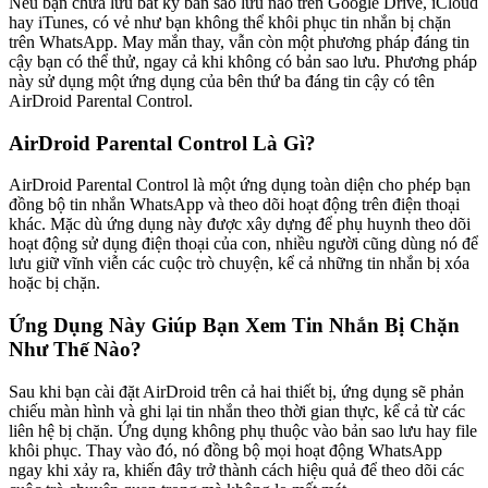
Nếu bạn chưa lưu bất kỳ bản sao lưu nào trên Google Drive, iCloud
hay iTunes, có vẻ như bạn không thể khôi phục tin nhắn bị chặn
trên WhatsApp. May mắn thay, vẫn còn một phương pháp đáng tin
cậy bạn có thể thử, ngay cả khi không có bản sao lưu. Phương pháp
này sử dụng một ứng dụng của bên thứ ba đáng tin cậy có tên
AirDroid Parental Control.
AirDroid Parental Control Là Gì?
AirDroid Parental Control là một ứng dụng toàn diện cho phép bạn
đồng bộ tin nhắn WhatsApp và theo dõi hoạt động trên điện thoại
khác. Mặc dù ứng dụng này được xây dựng để phụ huynh theo dõi
hoạt động sử dụng điện thoại của con, nhiều người cũng dùng nó để
lưu giữ vĩnh viễn các cuộc trò chuyện, kể cả những tin nhắn bị xóa
hoặc bị chặn.
Ứng Dụng Này Giúp Bạn Xem Tin Nhắn Bị Chặn
Như Thế Nào?
Sau khi bạn cài đặt AirDroid trên cả hai thiết bị, ứng dụng sẽ phản
chiếu màn hình và ghi lại tin nhắn theo thời gian thực, kể cả từ các
liên hệ bị chặn. Ứng dụng không phụ thuộc vào bản sao lưu hay file
khôi phục. Thay vào đó, nó đồng bộ mọi hoạt động WhatsApp
ngay khi xảy ra, khiến đây trở thành cách hiệu quả để theo dõi các