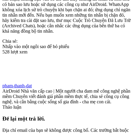
có bản sao lưu hoặc sử dụng các công cụ như AirDroid. WhatsApp
không xóa lịch sử trò chuyện khi bạn chặn ai đó; ứng dụng chỉ ngăn
tin nhắn mới đến. Nếu bạn muốn xem những tin nhắn bị chặn đó,
hãy kiểm tra cài đặt sao lưu, thư mục Cuộc Trò Chuyện Đã Lưu Trữ
(Archived Chats), hoặc cân nhắc các ứng dụng của bên thứ ba có
khả năng đồng bộ tin nhắn.
Chia sẻ:
Nhấp vào một ngôi sao để bỏ phiếu
528 lượt xem
pham-thanh-dat
AirDroid Nhà văn cấp cao | Một người cha đam mê công nghệ phần
mềm Chuyên viết đánh giá phần mềm thực tế, chia sẻ công cụ công
nghệ, và cân bằng cuộc sống số gia đình - cha mẹ con cái.
Thảo luận
Để lại một trả lời.
Địa chỉ email của bạn sẽ không được công bố.
Các trường bắt buộc