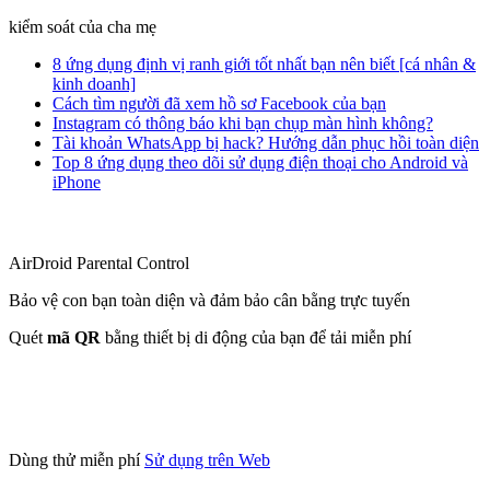
kiểm soát của cha mẹ
8 ứng dụng định vị ranh giới tốt nhất bạn nên biết [cá nhân &
kinh doanh]
Cách tìm người đã xem hồ sơ Facebook của bạn
Instagram có thông báo khi bạn chụp màn hình không?
Tài khoản WhatsApp bị hack? Hướng dẫn phục hồi toàn diện
Top 8 ứng dụng theo dõi sử dụng điện thoại cho Android và
iPhone
AirDroid Parental Control
Bảo vệ con bạn toàn diện và đảm bảo cân bằng trực tuyến
Quét
mã QR
bằng thiết bị di động của bạn để tải miễn phí
Dùng thử miễn phí
Sử dụng trên Web