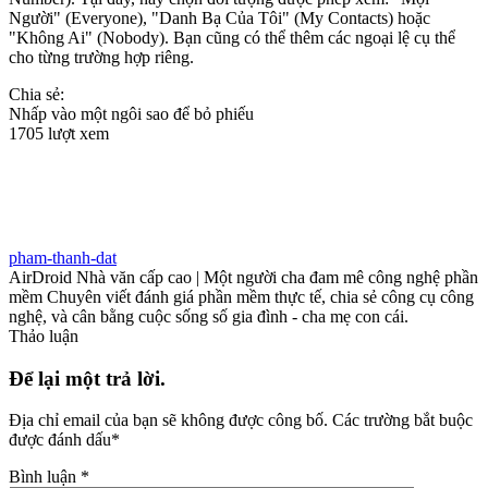
Người" (Everyone), "Danh Bạ Của Tôi" (My Contacts) hoặc
"Không Ai" (Nobody). Bạn cũng có thể thêm các ngoại lệ cụ thể
cho từng trường hợp riêng.
Chia sẻ:
Nhấp vào một ngôi sao để bỏ phiếu
1705 lượt xem
pham-thanh-dat
AirDroid Nhà văn cấp cao | Một người cha đam mê công nghệ phần
mềm Chuyên viết đánh giá phần mềm thực tế, chia sẻ công cụ công
nghệ, và cân bằng cuộc sống số gia đình - cha mẹ con cái.
Thảo luận
Để lại một trả lời.
Địa chỉ email của bạn sẽ không được công bố.
Các trường bắt buộc
được đánh dấu
*
Bình luận
*