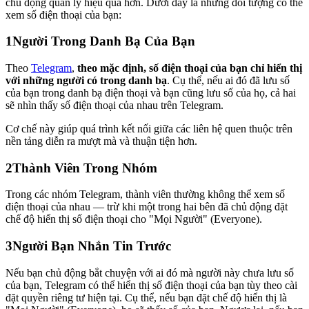
chủ động quản lý hiệu quả hơn. Dưới đây là những đối tượng có thể
xem số điện thoại của bạn:
1
Người Trong Danh Bạ Của Bạn
Theo
Telegram
,
theo mặc định, số điện thoại của bạn chỉ hiển thị
với những người có trong danh bạ
. Cụ thể, nếu ai đó đã lưu số
của bạn trong danh bạ điện thoại và bạn cũng lưu số của họ, cả hai
sẽ nhìn thấy số điện thoại của nhau trên Telegram.
Cơ chế này giúp quá trình kết nối giữa các liên hệ quen thuộc trên
nền tảng diễn ra mượt mà và thuận tiện hơn.
2
Thành Viên Trong Nhóm
Trong các nhóm Telegram, thành viên thường không thể xem số
điện thoại của nhau — trừ khi một trong hai bên đã chủ động đặt
chế độ hiển thị số điện thoại cho "Mọi Người" (Everyone).
3
Người Bạn Nhắn Tin Trước
Nếu bạn chủ động bắt chuyện với ai đó mà người này chưa lưu số
của bạn, Telegram có thể hiển thị số điện thoại của bạn tùy theo cài
đặt quyền riêng tư hiện tại. Cụ thể, nếu bạn đặt chế độ hiển thị là