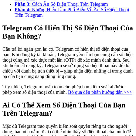
Phần 3:
Cách Ẩn Số Điện Thoại Trên Telegram
Phần 4:
Những Hiểu Lầm Phổ Biến Về Ẩn Số Điện Thoại
Trên Telegram
Telegram Có Hiển Thị Số Điện Thoại Của
Bạn Không?
Câu trả lời ngắn gọn là: có, Telegram có hiển thị số điện thoại của
bạn. Khi đăng ký tài khoản, Telegram yêu cầu bạn cung cấp số điện
thoại cùng mã xác thực một lần (OTP) để xác minh danh tính. Sau
khi hoàn tất đăng ký, Telegram sẽ sử dụng số điện thoại này để đối
chiếu với danh bạ trên thiết bị – giúp nhận diện những ai trong danh
bạ của bạn cũng đang dùng ứng dụng.
Tuy nhiên, Telegram hoàn toàn cho phép bạn kiểm soát ai được
phép xem số điện thoại của mình.
Bỏ qua đến phần hướng dẫn >>>
Ai Có Thể Xem Số Điện Thoại Của Bạn
Trên Telegram?
Mặc dù Telegram trao quyền kiểm soát quyền riêng tư cho người
dùng, bạn nên nắm rõ ai có thể nhìn thấy số điện thoại của mình để