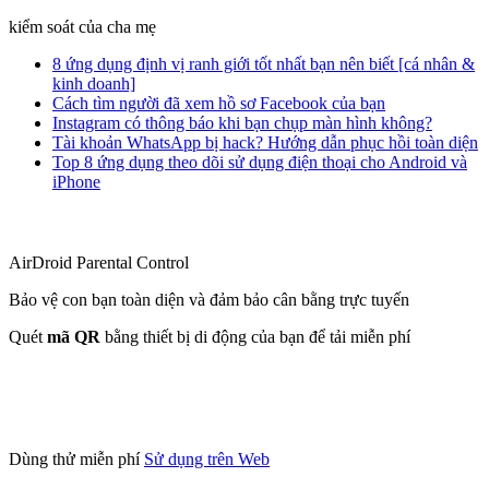
kiểm soát của cha mẹ
8 ứng dụng định vị ranh giới tốt nhất bạn nên biết [cá nhân &
kinh doanh]
Cách tìm người đã xem hồ sơ Facebook của bạn
Instagram có thông báo khi bạn chụp màn hình không?
Tài khoản WhatsApp bị hack? Hướng dẫn phục hồi toàn diện
Top 8 ứng dụng theo dõi sử dụng điện thoại cho Android và
iPhone
AirDroid Parental Control
Bảo vệ con bạn toàn diện và đảm bảo cân bằng trực tuyến
Quét
mã QR
bằng thiết bị di động của bạn để tải miễn phí
Dùng thử miễn phí
Sử dụng trên Web