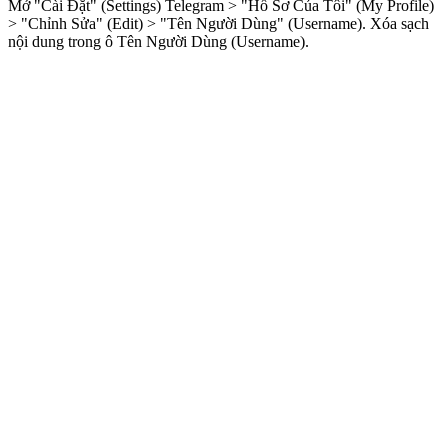
Mở "Cài Đặt" (Settings) Telegram > "Hồ Sơ Của Tôi" (My Profile)
> "Chỉnh Sửa" (Edit) > "Tên Người Dùng" (Username). Xóa sạch
nội dung trong ô Tên Người Dùng (Username).