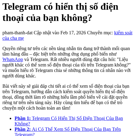
Telegram có hiển thị số điện
thoại của bạn không?
pham-thanh-dat
Cập nhật vào Feb 17, 2026
Chuyên mục:
kiểm soát
của cha mẹ
Quyền riêng tư trên các nền tảng nhắn tin đang trở thành mối quan
tâm hàng đầu – đặc biệt trên những ứng dụng phổ biến như
WhatsApp
và Telegram. Rất nhiều người dùng đặt câu hỏi: "Liệu
người khác có thể xem số điện thoại của tôi trên Telegram không?"
và muốn hiểu rõ Telegram chia sẻ những thông tin cá nhân nào với
người dùng khác.
Bài viết này sẽ giải đáp chi tiết ai có thể xem số điện thoại của bạn
trên Telegram, hướng dẫn cách kiểm soát quyền hiển thị số điện
thoại, đồng thời làm rõ những hiểu lầm phổ biến về cài đặt quyền
riêng tư trên nền tảng này. Hãy cùng tìm hiểu để bạn có thể trò
chuyện một cách hoàn toàn an tâm!
Phần 1:
Telegram Có Hiển Thị Số Điện Thoại Của Bạn
Không?
Phần 2:
Ai Có Thể Xem Số Điện Thoại Của Bạn Trên
Telegram?