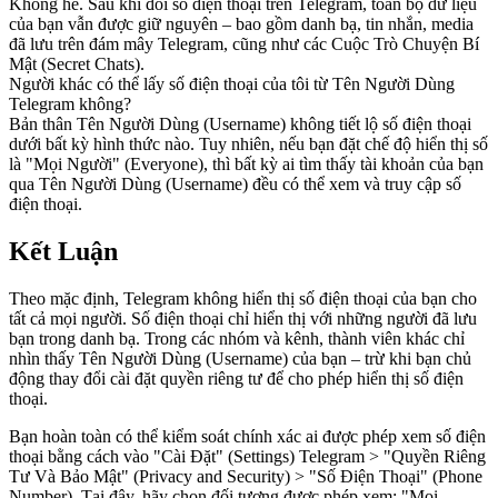
Không hề. Sau khi đổi số điện thoại trên Telegram, toàn bộ dữ liệu
của bạn vẫn được giữ nguyên – bao gồm danh bạ, tin nhắn, media
đã lưu trên đám mây Telegram, cũng như các Cuộc Trò Chuyện Bí
Mật (Secret Chats).
Người khác có thể lấy số điện thoại của tôi từ Tên Người Dùng
Telegram không?
Bản thân Tên Người Dùng (Username) không tiết lộ số điện thoại
dưới bất kỳ hình thức nào. Tuy nhiên, nếu bạn đặt chế độ hiển thị số
là "Mọi Người" (Everyone), thì bất kỳ ai tìm thấy tài khoản của bạn
qua Tên Người Dùng (Username) đều có thể xem và truy cập số
điện thoại.
Kết Luận
Theo mặc định, Telegram không hiển thị số điện thoại của bạn cho
tất cả mọi người. Số điện thoại chỉ hiển thị với những người đã lưu
bạn trong danh bạ. Trong các nhóm và kênh, thành viên khác chỉ
nhìn thấy Tên Người Dùng (Username) của bạn – trừ khi bạn chủ
động thay đổi cài đặt quyền riêng tư để cho phép hiển thị số điện
thoại.
Bạn hoàn toàn có thể kiểm soát chính xác ai được phép xem số điện
thoại bằng cách vào "Cài Đặt" (Settings) Telegram > "Quyền Riêng
Tư Và Bảo Mật" (Privacy and Security) > "Số Điện Thoại" (Phone
Number). Tại đây, hãy chọn đối tượng được phép xem: "Mọi