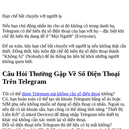
Hạn chế bắt chuyện với người lạ
Nếu bạn chủ động nhắn tin cho ai đó không có trong danh bạ,
Telegram có thể hiển thị số điện thoại của bạn với họ – đặc biệt khi
chế độ hiển thị đang để ở "Mọi Người" (Everyone).
Để an toàn, hãy hạn chế bắt chuyện với người lạ nếu không thật cần
thiết. Đồng thời, hãy luôn đặt chế độ hiển thị số điện thoại thành
"Không Ai" (Nobody) để ẩn thông tin liên hệ khỏi những người
không quen biết.
Câu Hỏi Thường Gặp Về Số Điện Thoại
Trên Telegram
Tôi có thể
dùng Telegram mà không cần số điện thoại
không?
Có, bạn hoàn toàn có thể tạo tài khoản Telegram bằng số ảo hoặc
SIM phụ nếu không muốn sử dụng số điện thoại cá nhân. Ngoài ra,
nếu đã có tài khoản sẵn, bạn cũng có thể dùng tính năng "Thiết Bị
Liên Kết" (Linked Devices) để đăng nhập Telegram trên thiết bị
khác mà không cần xác minh lại số điện thoại.
Đổi số điện thoại trên Telegram thì dữ liệu có bị mất không?