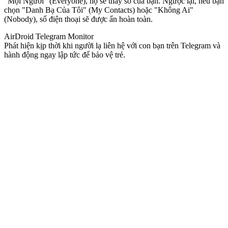
"Mọi Người" (Everyone), họ sẽ thấy số của bạn. Ngược lại, nếu bạn
chọn "Danh Bạ Của Tôi" (My Contacts) hoặc "Không Ai"
(Nobody), số điện thoại sẽ được ẩn hoàn toàn.
AirDroid Telegram Monitor
Phát hiện kịp thời khi người lạ liên hệ với con bạn trên Telegram và
hành động ngay lập tức để bảo vệ trẻ.