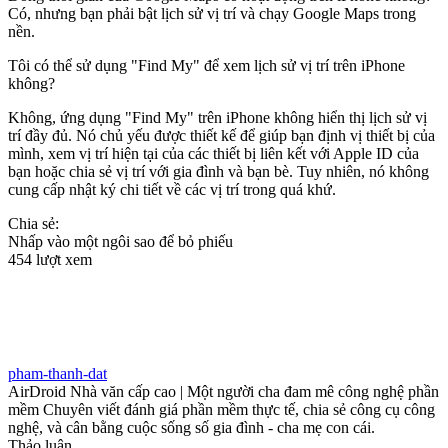
Có, nhưng bạn phải bật lịch sử vị trí và chạy Google Maps trong
nền.
Tôi có thể sử dụng "Find My" để xem lịch sử vị trí trên iPhone
không?
Không, ứng dụng "Find My" trên iPhone không hiển thị lịch sử vị
trí đầy đủ. Nó chủ yếu được thiết kế để giúp bạn định vị thiết bị của
mình, xem vị trí hiện tại của các thiết bị liên kết với Apple ID của
bạn hoặc chia sẻ vị trí với gia đình và bạn bè. Tuy nhiên, nó không
cung cấp nhật ký chi tiết về các vị trí trong quá khứ.
Chia sẻ:
Nhấp vào một ngôi sao để bỏ phiếu
454 lượt xem
pham-thanh-dat
AirDroid Nhà văn cấp cao | Một người cha đam mê công nghệ phần
mềm Chuyên viết đánh giá phần mềm thực tế, chia sẻ công cụ công
nghệ, và cân bằng cuộc sống số gia đình - cha mẹ con cái.
Thảo luận