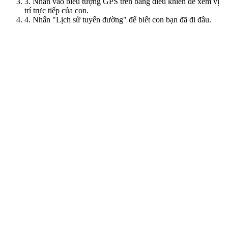
3. Nhấn vào biểu tượng GPS trên bảng điều khiển để xem vị
trí trực tiếp của con.
4. Nhấn "Lịch sử tuyến đường" để biết con bạn đã đi đâu.