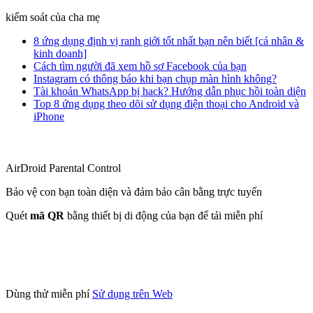
kiểm soát của cha mẹ
8 ứng dụng định vị ranh giới tốt nhất bạn nên biết [cá nhân &
kinh doanh]
Cách tìm người đã xem hồ sơ Facebook của bạn
Instagram có thông báo khi bạn chụp màn hình không?
Tài khoản WhatsApp bị hack? Hướng dẫn phục hồi toàn diện
Top 8 ứng dụng theo dõi sử dụng điện thoại cho Android và
iPhone
AirDroid Parental Control
Bảo vệ con bạn toàn diện và đảm bảo cân bằng trực tuyến
Quét
mã QR
bằng thiết bị di động của bạn để tải miễn phí
Dùng thử miễn phí
Sử dụng trên Web