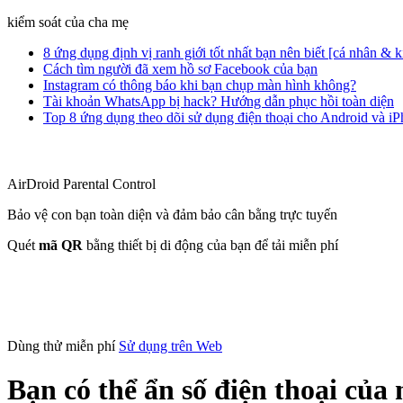
kiểm soát của cha mẹ
8 ứng dụng định vị ranh giới tốt nhất bạn nên biết [cá nhân & 
Cách tìm người đã xem hồ sơ Facebook của bạn
Instagram có thông báo khi bạn chụp màn hình không?
Tài khoản WhatsApp bị hack? Hướng dẫn phục hồi toàn diện
Top 8 ứng dụng theo dõi sử dụng điện thoại cho Android và i
AirDroid Parental Control
Bảo vệ con bạn toàn diện và đảm bảo cân bằng trực tuyến
Quét
mã QR
bằng thiết bị di động của bạn để tải miễn phí
Dùng thử miễn phí
Sử dụng trên Web
Bạn có thể ẩn số điện thoại củ