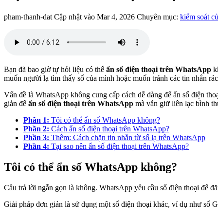
pham-thanh-dat
Cập nhật vào Mar 4, 2026
Chuyên mục:
kiểm soát c
Bạn đã bao giờ tự hỏi liệu có thể
ẩn số điện thoại trên WhatsApp
kh
muốn người lạ tìm thấy số của mình hoặc muốn tránh các tin nhắn rác
Vấn đề là WhatsApp không cung cấp cách dễ dàng để ẩn số điện thoạ
giản để
ẩn số điện thoại trên WhatsApp
mà vẫn giữ liên lạc bình t
Phần 1:
Tôi có thể ẩn số WhatsApp không?
Phần 2:
Cách ẩn số điện thoại trên WhatsApp?
Phần 3:
Thêm: Cách chặn tin nhắn từ số lạ trên WhatsApp
Phần 4:
Tại sao nên ẩn số điện thoại trên WhatsApp?
Tôi có thể ẩn số WhatsApp không?
Câu trả lời ngắn gọn là không. WhatsApp yêu cầu số điện thoại để đă
Giải pháp đơn giản là sử dụng một số điện thoại khác, ví dụ như số