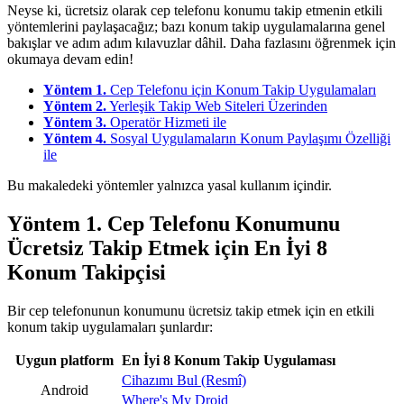
Neyse ki, ücretsiz olarak cep telefonu konumu takip etmenin etkili
yöntemlerini paylaşacağız; bazı konum takip uygulamalarına genel
bakışlar ve adım adım kılavuzlar dâhil. Daha fazlasını öğrenmek için
okumaya devam edin!
Yöntem 1.
Cep Telefonu için Konum Takip Uygulamaları
Yöntem 2.
Yerleşik Takip Web Siteleri Üzerinden
Yöntem 3.
Operatör Hizmeti ile
Yöntem 4.
Sosyal Uygulamaların Konum Paylaşımı Özelliği
ile
Bu makaledeki yöntemler yalnızca yasal kullanım içindir.
Yöntem 1. Cep Telefonu Konumunu
Ücretsiz Takip Etmek için En İyi 8
Konum Takipçisi
Bir cep telefonunun konumunu ücretsiz takip etmek için en etkili
konum takip uygulamaları şunlardır:
Uygun platform
En İyi 8 Konum Takip Uygulaması
Cihazımı Bul (Resmî)
Android
Where's My Droid