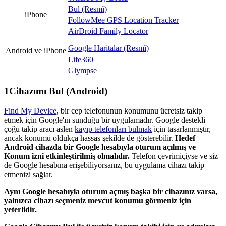
Bul (Resmî)
iPhone
FollowMee GPS Location Tracker
AirDroid Family Locator
Google Haritalar (Resmî)
Android ve iPhone
Life360
Glympse
1
Cihazımı Bul (Android)
Find My Device
, bir cep telefonunun konumunu ücretsiz takip
etmek için Google'ın sunduğu bir uygulamadır. Google destekli
çoğu takip aracı aslen
kayıp telefonları bulmak
için tasarlanmıştır,
ancak konumu oldukça hassas şekilde de gösterebilir.
Hedef
Android cihazda bir Google hesabıyla oturum açılmış ve
Konum izni etkinleştirilmiş olmalıdır.
Telefon çevrimiçiyse ve siz
de Google hesabına erişebiliyorsanız, bu uygulama cihazı takip
etmenizi sağlar.
Aynı Google hesabıyla oturum açmış başka bir cihazınız varsa,
yalnızca cihazı seçmeniz mevcut konumu görmeniz için
yeterlidir.