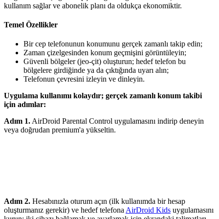
kullanım sağlar ve abonelik planı da oldukça ekonomiktir.
Temel Özellikler
Bir cep telefonunun konumunu gerçek zamanlı takip edin;
Zaman çizelgesinden konum geçmişini görüntüleyin;
Güvenli bölgeler (jeo-çit) oluşturun; hedef telefon bu
bölgelere girdiğinde ya da çıktığında uyarı alın;
Telefonun çevresini izleyin ve dinleyin.
Uygulama kullanımı kolaydır; gerçek zamanlı konum takibi
için adımlar:
Adım 1.
AirDroid Parental Control uygulamasını indirip deneyin
veya doğrudan premium'a yükseltin.
Adım 2.
Hesabınızla oturum açın (ilk kullanımda bir hesap
oluşturmanız gerekir) ve hedef telefona
AirDroid Kids
uygulamasını
kurun; iki cihazı bağlamak ve ayarlamak için ekrandaki talimatları