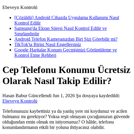
Ebeveyn Kontrolü
[Çözüldü] Android Cihazda Uygulama Kullanımı Nasıl
Kontrol Edilir
Samsung'da Ekran Süresi Nasıl Kontrol Edilir ve
Sınırlandırılır
Android Telefon Kameranızdan Biri Sizi Görebilir mi?
TikTok'ta Birini Nasıl Engellersiniz
Google Haritalar Konum Geçmişinizi Görüntüleme ve
Kontrol Etme Rehberi
Cep Telefonu Konumu Ücretsiz
Olarak Nasıl Takip Edilir?
Hasan Babur
Güncellendi Jun 1, 2026
Şu dosyaya kaydedildi:
Ebeveyn Kontrolü
Telefonunuzu kaybettiniz ya da yanlış yere mi koydunuz ve acilen
bulmanız mı gerekiyor? Yoksa reşit olmayan çocuğunuzun güvende
olduğundan emin olmak mı istiyorsunuz? O hâlde, telefonu
konumlandırmanın etkili bir yoluna ihtiyacınız olabilir.