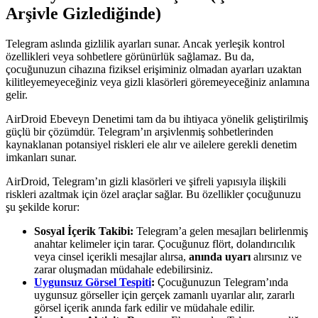
Arşivle Gizlediğinde)
Telegram aslında gizlilik ayarları sunar. Ancak yerleşik kontrol
özellikleri veya sohbetlere görünürlük sağlamaz. Bu da,
çocuğunuzun cihazına fiziksel erişiminiz olmadan ayarları uzaktan
kilitleyemeyeceğiniz veya gizli klasörleri göremeyeceğiniz anlamına
gelir.
AirDroid Ebeveyn Denetimi tam da bu ihtiyaca yönelik geliştirilmiş
güçlü bir çözümdür. Telegram’ın arşivlenmiş sohbetlerinden
kaynaklanan potansiyel riskleri ele alır ve ailelere gerekli denetim
imkanları sunar.
AirDroid, Telegram’ın gizli klasörleri ve şifreli yapısıyla ilişkili
riskleri azaltmak için özel araçlar sağlar. Bu özellikler çocuğunuzu
şu şekilde korur:
Sosyal İçerik Takibi:
Telegram’a gelen mesajları belirlenmiş
anahtar kelimeler için tarar. Çocuğunuz flört, dolandırıcılık
veya cinsel içerikli mesajlar alırsa,
anında uyarı
alırsınız ve
zarar oluşmadan müdahale edebilirsiniz.
Uygunsuz Görsel Tespiti
:
Çocuğunuzun Telegram’ında
uygunsuz görseller için gerçek zamanlı uyarılar alır, zararlı
görsel içerik anında fark edilir ve müdahale edilir.