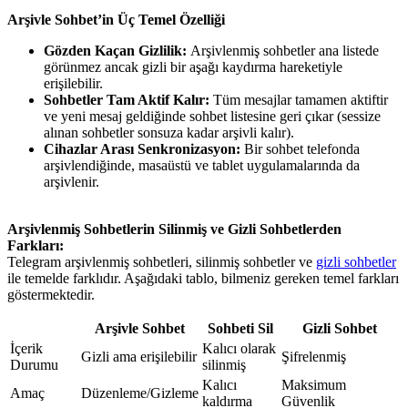
Arşivle Sohbet’in Üç Temel Özelliği
Gözden Kaçan Gizlilik:
Arşivlenmiş sohbetler ana listede
görünmez ancak gizli bir aşağı kaydırma hareketiyle
erişilebilir.
Sohbetler Tam Aktif Kalır:
Tüm mesajlar tamamen aktiftir
ve yeni mesaj geldiğinde sohbet listesine geri çıkar (sessize
alınan sohbetler sonsuza kadar arşivli kalır).
Cihazlar Arası Senkronizasyon:
Bir sohbet telefonda
arşivlendiğinde, masaüstü ve tablet uygulamalarında da
arşivlenir.
Arşivlenmiş Sohbetlerin Silinmiş ve Gizli Sohbetlerden
Farkları:
Telegram arşivlenmiş sohbetleri, silinmiş sohbetler ve
gizli sohbetler
ile temelde farklıdır. Aşağıdaki tablo, bilmeniz gereken temel farkları
göstermektedir.
Arşivle Sohbet
Sohbeti Sil
Gizli Sohbet
İçerik
Kalıcı olarak
Gizli ama erişilebilir
Şifrelenmiş
Durumu
silinmiş
Kalıcı
Maksimum
Amaç
Düzenleme/Gizleme
kaldırma
Güvenlik