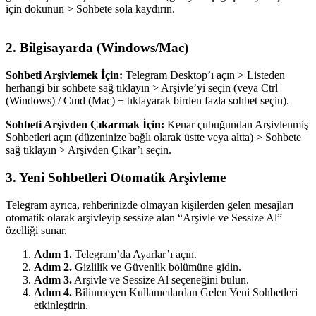
için dokunun > Sohbete sola kaydırın.
2.
Bilgisayarda (Windows/Mac)
Sohbeti Arşivlemek İçin:
Telegram Desktop’ı açın > Listeden
herhangi bir sohbete sağ tıklayın > Arşivle’yi seçin (veya Ctrl
(Windows) / Cmd (Mac) + tıklayarak birden fazla sohbet seçin).
Sohbeti Arşivden Çıkarmak İçin:
Kenar çubuğundan Arşivlenmiş
Sohbetleri açın (düzeninize bağlı olarak üstte veya altta) > Sohbete
sağ tıklayın > Arşivden Çıkar’ı seçin.
3.
Yeni Sohbetleri Otomatik Arşivleme
Telegram ayrıca, rehberinizde olmayan kişilerden gelen mesajları
otomatik olarak arşivleyip sessize alan “Arşivle ve Sessize Al”
özelliği sunar.
Adım 1.
Telegram’da Ayarlar’ı açın.
Adım 2.
Gizlilik ve Güvenlik bölümüne gidin.
Adım 3.
Arşivle ve Sessize Al seçeneğini bulun.
Adım 4.
Bilinmeyen Kullanıcılardan Gelen Yeni Sohbetleri
etkinleştirin.