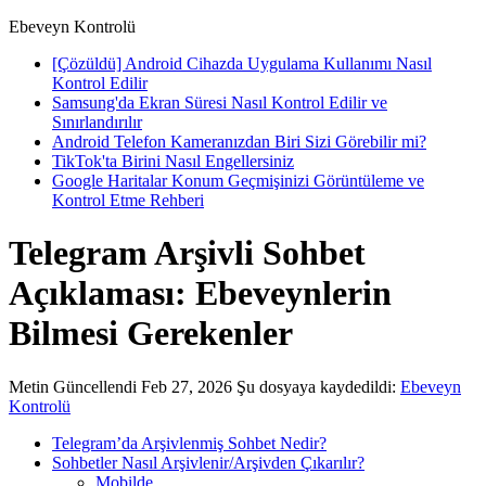
Ebeveyn Kontrolü
[Çözüldü] Android Cihazda Uygulama Kullanımı Nasıl
Kontrol Edilir
Samsung'da Ekran Süresi Nasıl Kontrol Edilir ve
Sınırlandırılır
Android Telefon Kameranızdan Biri Sizi Görebilir mi?
TikTok'ta Birini Nasıl Engellersiniz
Google Haritalar Konum Geçmişinizi Görüntüleme ve
Kontrol Etme Rehberi
Telegram Arşivli Sohbet
Açıklaması: Ebeveynlerin
Bilmesi Gerekenler
Metin
Güncellendi Feb 27, 2026
Şu dosyaya kaydedildi:
Ebeveyn
Kontrolü
Telegram’da Arşivlenmiş Sohbet Nedir?
Sohbetler Nasıl Arşivlenir/Arşivden Çıkarılır?
Mobilde