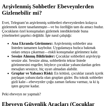
Arşivlenmiş Sohbetler Ebeveynlerden
Gizlenebilir mi?
Evet, Telegram’ın arşivlenmiş sohbetleri ebeveynlerden kolayca
gizlenmek üzere tasarlanmıştır—ve bu özelliğin tam da amacı budur.
Çocukların özel konuşmaları gizlemek istediklerinde buna
yönelmeleri şaşırtıcı değildir. İşte nasıl çalıştığı:
Ana Ekranda Görünmez:
Arşivlenmiş sohbetler ana
listeden tamamen kaybolur. Uygulamaya hızlıca bakmak
onları ortaya çıkarmaz—riskli konuşmalar görünmez kalır.
Sessize Alınmış Bildirimler:
Çocuklar sohbetleri arşivleyip
sessize alır. Sessize alma, sohbetlerin tekrar listede
görünmesini engeller, böylece çocuklar yabancılardan gelen
mesajları sessizce, hiç uyarı almadan alabilir.
Gruplar ve Yabancı Riski:
En kötüsü, çocuklar zararlı içerik
paylaşan yabancılarla olan grupları gizler. Bu toksik sohbetler
gizli kalır—ebeveynler çoğu zaman farkına varmaz, ta ki iş
işten geçene kadar.
Peki ebeveyn ne yapmalı?
Ebeveyn Güvenlik Araçları (Çocuklar