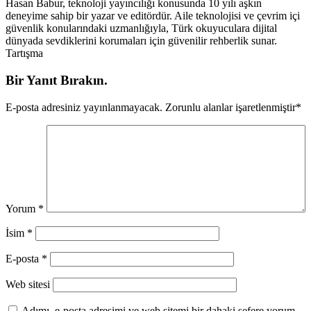
Hasan Babur, teknoloji yayıncılığı konusunda 10 yılı aşkın
deneyime sahip bir yazar ve editördür. Aile teknolojisi ve çevrim içi
güvenlik konularındaki uzmanlığıyla, Türk okuyuculara dijital
dünyada sevdiklerini korumaları için güvenilir rehberlik sunar.
Tartışma
Bir Yanıt Bırakın.
E-posta adresiniz yayınlanmayacak.
Zorunlu alanlar işaretlenmiştir
*
Yorum
*
İsim
*
E-posta
*
Web sitesi
Adımı, e-posta adresimi ve web sitemi bir dahaki sefere yorum