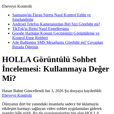
Ebeveyn Kontrolü
Samsung'da Ekran Süresi Nasıl Kontrol Edilir ve
Sınırlandırılır
Android Telefon Kameranızdan Biri Sizi Görebilir mi?
TikTok'ta Birini Nasıl Engellersiniz
Google Haritalar Konum Geçmişinizi Görüntüleme ve
Kontrol Etme Rehberi
Aile Bağlantısı SMS Mesajlarını Görebilir mi? Cevapları
Burada Öğrenin
HOLLA Görüntülü Sohbet
İncelemesi: Kullanmaya Değer
Mi?
Hasan Babur
Güncellendi Jan 3, 2026
Şu dosyaya kaydedildi:
Ebeveyn Kontrolü
Dünyanın dört bir yanındaki insanlarla sadece bir tıklamayla
etkileşim kurmayı sağlayan video sohbet uygulamaları giderek
popüler hâle geldi. Bu tür uygulamalardan biri olan HOLLA,