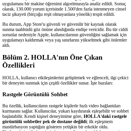
uygulaması bir makine öğrenimi algoritmasıyla analiz edildi. Sonuç
olarak, 130.000 yorum içerisinde 1.500'den fazla istenmeyen cinsel
taciz şikayeti (birçoğu reşit olmayanlara yönelik) tespit edildi.
Bu durum, App Store'u güvenli ve güvenilir bir kaynak olarak
sunma taahhüdü göz önüne alındığında endişe vericidir. Bu tür ciddi
sorunlar nedeniyle Apple, kullanıcılarının güvenliğini sağlamak için
uygulamayı kaldırmak veya yaş sınırlarını yükseltmek gibi önlemler
aldı.
Bölüm 2. HOLLA'nın Öne Çıkan
Özellikleri
HOLLA, kullanıcı etkileşimlerini geliştirmek ve eğlenceli, ilgi çekici
bir deneyim sunmak için çeşitli özellikler sunar. İşte bazıları:
Rastgele Görüntülü Sohbet
Bu özellik, kullanıcıların rastgele kişilerle hızlı video bağlantıları
kurmasını sağlar. Kullanıcılar, yukarı kaydırarak eşleşebilir ve sohbet
başlatabilir. Kendi kişisel deneyimime göre,
HOLLA'daki rastgele
görüntülü sohbetler pek de dostane değildi
; ilk eşleşmem
mastürbasyon yaptığını gösteren yetişkin bir erkekle oldu.