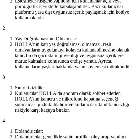
Eşleşmeler rastgele yapıldığı için kullanıcılar açık veya
pornografik içeriklerle karşılaşabilirler. Bazı kullanıcılar
platformu yasa dışı uygunsuz içerik paylaşmak için kötüye
kullanmaktadır.
2
Yaş Doğrulamasının Olmaması:
HOLLA'nın katı yaş doğrulaması olmaması, reşit
olmayanların uygulamayı kolayca kullanabilmesine olanak
tanır; bu da çocukların güvenliği ve uygunsuz içeriklere
maruz kalmaları konusunda endişe yaratır. Ayrıca,
kullanıcıların yaşları hakkında yalan söylemesi mümkündür.
3
Sınırlı Gizlilik:
Kullanıcılar HOLLA'da anonim olarak sohbet ederler.
HOLLA'nın kamera ve mikrofonu kapatma seçeneği
sunmaması gizlilik ihlalidir ve kullanıcıları kimlik hırsızlığı
riskiyle karşı karşıya bırakır.
4
Dolandırıcılar:
Dolandırıcılar genellikle sahte profiller oluşturup yanıltıcı