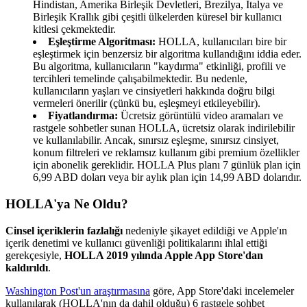
Hindistan, Amerika Birleşik Devletleri, Brezilya, İtalya ve
Birleşik Krallık gibi çeşitli ülkelerden küresel bir kullanıcı
kitlesi çekmektedir.
Eşleştirme Algoritması:
HOLLA, kullanıcıları bire bir
eşleştirmek için benzersiz bir algoritma kullandığını iddia eder.
Bu algoritma, kullanıcıların "kaydırma" etkinliği, profili ve
tercihleri temelinde çalışabilmektedir. Bu nedenle,
kullanıcıların yaşları ve cinsiyetleri hakkında doğru bilgi
vermeleri önerilir (çünkü bu, eşleşmeyi etkileyebilir).
Fiyatlandırma:
Ücretsiz görüntülü video aramaları ve
rastgele sohbetler sunan HOLLA, ücretsiz olarak indirilebilir
ve kullanılabilir. Ancak, sınırsız eşleşme, sınırsız cinsiyet,
konum filtreleri ve reklamsız kullanım gibi premium özellikler
için abonelik gereklidir. HOLLA Plus planı 7 günlük plan için
6,99 ABD doları veya bir aylık plan için 14,99 ABD dolarıdır.
HOLLA'ya Ne Oldu?
Cinsel içeriklerin fazlalığı
nedeniyle şikayet edildiği ve Apple'ın
içerik denetimi ve kullanıcı güvenliği politikalarını ihlal ettiği
gerekçesiyle,
HOLLA 2019 yılında Apple App Store'dan
kaldırıldı
.
Washington Post'un araştırmasına
göre, App Store'daki incelemeler
kullanılarak (HOLLA'nın da dahil olduğu) 6 rastgele sohbet