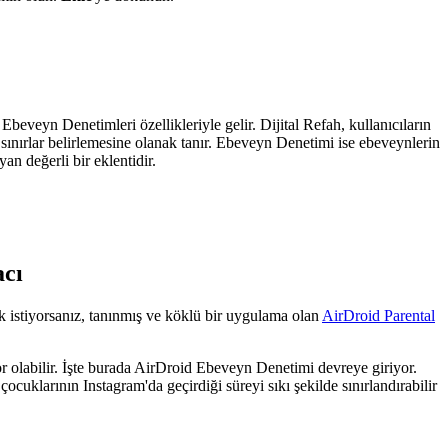
beveyn Denetimleri özellikleriyle gelir. Dijital Refah, kullanıcıların
 sınırlar belirlemesine olanak tanır. Ebeveyn Denetimi ise ebeveynlerin
an değerli bir eklentidir.
acı
ek istiyorsanız, tanınmış ve köklü bir uygulama olan
AirDroid Parental
or olabilir. İşte burada AirDroid Ebeveyn Denetimi devreye giriyor.
ocuklarının Instagram'da geçirdiği süreyi sıkı şekilde sınırlandırabilir