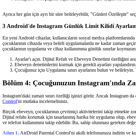
Ayrıca her gün için ayrı bir süre belirleyebilir, "Günleri Özelleştir" seç
3
Android'de Instagram Günlük Limit Kilidi Ayarla
En yeni Android cihazlar, kullanıcıların sosyal medya platformlarında 
çocuklarının cihazda veya belirli uygulamalarda ne kadar zaman geçirdi
çocuklarının uygulama ve cihaz kullanımına günlük sınırlar koymasını sa
Ayarlar'ı açın. Dijital Refah ve Ebeveyn Denetimi özelliğini ara
Ebeveyn denetimlerini kurmak için gerekli ayarları yapılandırın
Çocuğunuz için Uygulama sınırı ayarlarını bulun ve belirleyi
Bölüm 4: Çocuğunuzun Instagram'ında Zam
Instagram'daki zaman sınırı özelliği işinizi görür. Ancak Instagram da
Control
'ni mutlaka incelemelisiniz.
Birçok ebeveyn, çocuklarının çevrimiçi aktivitelerini takip etmekte zo
Dijital refahı korumak için tasarlanmış harika bir uygulama olup, ebevey
ve telefon kullanımını takip edebilir. Bu, sahip olunması gereken değerl
Adım 1.
AirDroid Parental Control'ni akıllı telefonunuza indirin ve k