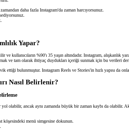
irti:
niz zamandan daha fazla Instagram'da zaman harcıyorsunuz.
sediyorsunuz.
.
mlılık Yapar?
lir ve kullanıcıların %90'ı 35 yaşın altındadır. Instagram, alışkanlık yar
rmak ve tam olarak ihtiyaç duydukları içeriği sunmak için bu verileri derl
vik ettiği bulunmuştur. Instagram Reels ve Stories'in hızlı yapısı da onla
ı Nasıl Belirlenir?
lirleme
r yol olabilir, ancak aynı zamanda büyük bir zaman kaybı da olabilir. Ak
 üst köşesindeki menü simgesine dokunun.
.