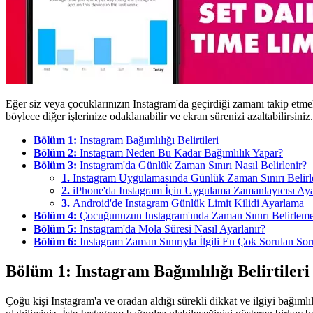
Eğer siz veya çocuklarınızın Instagram'da geçirdiği zamanı takip etme
böylece diğer işlerinize odaklanabilir ve ekran sürenizi azaltabilirsiniz.
Bölüm 1:
Instagram Bağımlılığı Belirtileri
Bölüm 2:
Instagram Neden Bu Kadar Bağımlılık Yapar?
Bölüm 3:
Instagram'da Günlük Zaman Sınırı Nasıl Belirlenir?
1.
Instagram Uygulamasında Günlük Zaman Sınırı Belir
2.
iPhone'da Instagram İçin Uygulama Zamanlayıcısı Ay
3.
Android'de Instagram Günlük Limit Kilidi Ayarlama
Bölüm 4:
Çocuğunuzun Instagram'ında Zaman Sınırı Belirleme
Bölüm 5:
Instagram'da Mola Süresi Nasıl Ayarlanır?
Bölüm 6:
Instagram Zaman Sınırıyla İlgili En Çok Sorulan Sor
Bölüm 1: Instagram Bağımlılığı Belirtileri
Çoğu kişi Instagram'a ve oradan aldığı sürekli dikkat ve ilgiyi bağıml