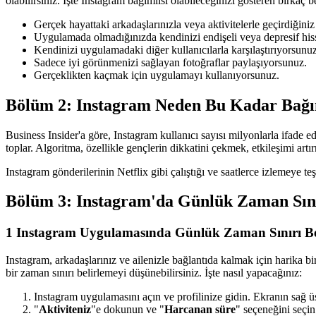
olabilirsiniz. İşte Instagram bağımlısı olabileceğinizi gösteren birkaç bel
Gerçek hayattaki arkadaşlarınızla veya aktivitelerle geçirdiği
Uygulamada olmadığınızda kendinizi endişeli veya depresif his
Kendinizi uygulamadaki diğer kullanıcılarla karşılaştırıyorsunuz
Sadece iyi görünmenizi sağlayan fotoğraflar paylaşıyorsunuz.
Gerçeklikten kaçmak için uygulamayı kullanıyorsunuz.
Bölüm 2: Instagram Neden Bu Kadar Bağı
Business Insider'a göre, Instagram kullanıcı sayısı milyonlarla ifade edi
toplar. Algoritma, özellikle gençlerin dikkatini çekmek, etkileşimi artı
Instagram gönderilerinin Netflix gibi çalıştığı ve saatlerce izlemeye teş
Bölüm 3: Instagram'da Günlük Zaman Sınır
1
Instagram Uygulamasında Günlük Zaman Sınırı Be
Instagram, arkadaşlarınız ve ailenizle bağlantıda kalmak için harika bi
bir zaman sınırı belirlemeyi düşünebilirsiniz. İşte nasıl yapacağınız:
Instagram uygulamasını açın ve profilinize gidin. Ekranın sağ
"
Aktiviteniz
"e dokunun ve "
Harcanan süre
" seçeneğini seçin