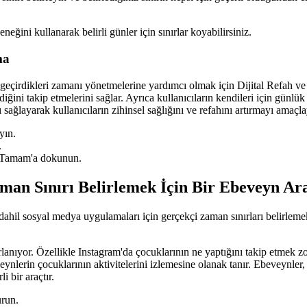
eneğini kullanarak belirli günler için sınırlar koyabilirsiniz.
ma
geçirdikleri zamanı yönetmelerine yardımcı olmak için Dijital Refah ve E
ğini takip etmelerini sağlar. Ayrıca kullanıcıların kendileri için günlük
ğlayarak kullanıcıların zihinsel sağlığını ve refahını artırmayı amaçlay
yın.
.
n. Tamam'a dokunun.
an Sınırı Belirlemek İçin Bir Ebeveyn Ar
 dahil sosyal medya uygulamaları için gerçekçi zaman sınırları belirlem
rlanıyor. Özellikle Instagram'da çocuklarının ne yaptığını takip etmek z
nlerin çocuklarının aktivitelerini izlemesine olanak tanır. Ebeveynler, ç
i bir araçtır.
urun.