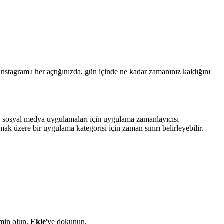
nstagram'ı her açtığınızda, gün içinde ne kadar zamanınız kaldığını
si, sosyal medya uygulamaları için uygulama zamanlayıcısı
lmak üzere bir uygulama kategorisi için zaman sınırı belirleyebilir.
emin olun.
Ekle
'ye dokunun.