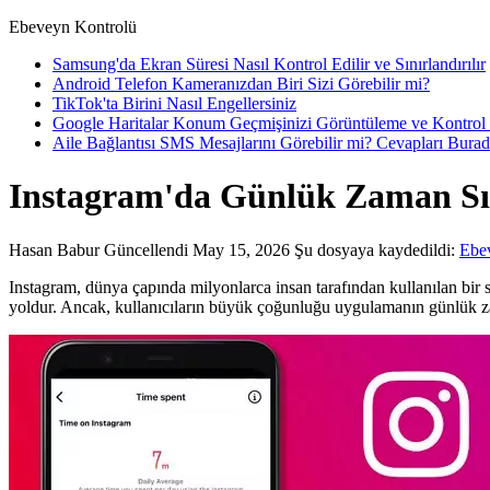
Ebeveyn Kontrolü
Samsung'da Ekran Süresi Nasıl Kontrol Edilir ve Sınırlandırılır
Android Telefon Kameranızdan Biri Sizi Görebilir mi?
TikTok'ta Birini Nasıl Engellersiniz
Google Haritalar Konum Geçmişinizi Görüntüleme ve Kontrol
Aile Bağlantısı SMS Mesajlarını Görebilir mi? Cevapları Bura
Instagram'da Günlük Zaman Sını
Hasan Babur
Güncellendi May 15, 2026
Şu dosyaya kaydedildi:
Ebe
Instagram, dünya çapında milyonlarca insan tarafından kullanılan bir 
yoldur. Ancak, kullanıcıların büyük çoğunluğu uygulamanın günlük za