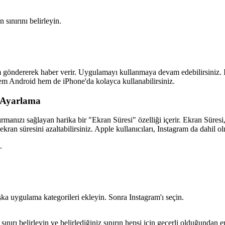
 sınırını belirleyin.
rim göndererek haber verir. Uygulamayı kullanmaya devam edebilirsiniz. I
hem Android hem de iPhone'da kolayca kullanabilirsiniz.
 Ayarlama
ırmanızı sağlayan harika bir "Ekran Süresi" özelliği içerir. Ekran Süre
ekran süresini azaltabilirsiniz. Apple kullanıcıları, Instagram da dahil o
.
ka uygulama kategorileri ekleyin. Sonra Instagram'ı seçin.
ınırı belirleyin ve belirlediğiniz sınırın hepsi için geçerli olduğundan 