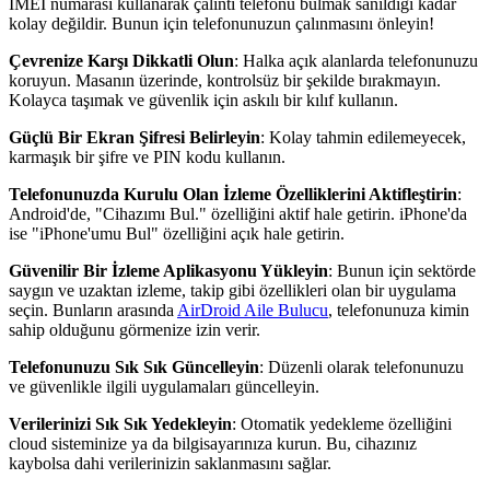
IMEI numarası kullanarak çalıntı telefonu bulmak sanıldığı kadar
kolay değildir. Bunun için telefonunuzun çalınmasını önleyin!
Çevrenize Karşı Dikkatli Olun
: Halka açık alanlarda telefonunuzu
koruyun. Masanın üzerinde, kontrolsüz bir şekilde bırakmayın.
Kolayca taşımak ve güvenlik için askılı bir kılıf kullanın.
Güçlü Bir Ekran Şifresi Belirleyin
: Kolay tahmin edilemeyecek,
karmaşık bir şifre ve PIN kodu kullanın.
Telefonunuzda Kurulu Olan İzleme Özelliklerini Aktifleştirin
:
Android'de, "Cihazımı Bul." özelliğini aktif hale getirin. iPhone'da
ise "iPhone'umu Bul" özelliğini açık hale getirin.
Güvenilir Bir İzleme Aplikasyonu Yükleyin
: Bunun için sektörde
saygın ve uzaktan izleme, takip gibi özellikleri olan bir uygulama
seçin. Bunların arasında
AirDroid Aile Bulucu
, telefonunuza kimin
sahip olduğunu görmenize izin verir.
Telefonunuzu Sık Sık Güncelleyin
: Düzenli olarak telefonunuzu
ve güvenlikle ilgili uygulamaları güncelleyin.
Verilerinizi Sık Sık Yedekleyin
: Otomatik yedekleme özelliğini
cloud sisteminize ya da bilgisayarınıza kurun. Bu, cihazınız
kaybolsa dahi verilerinizin saklanmasını sağlar.