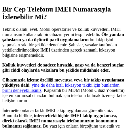
Bir Cep Telefonu IMEI Numarasıyla
İzlenebilir Mi?
Teknik olarak, evet. Mobil operatörler ve kolluk kuvvetleri, IMEI
numarasını kullanarak bir cihazın yerini tespit edebilir.
Öte yandan
şahısların ya da üçüncü parti uygulamaların
bu takip işini
yapmaları sıkı bir şekilde denetlenir. Şahıslar, yasalar tarafından
yetkilendirilmedikçe IMEI üzerinden gerçek zamanlı lokasyon
bilgisine erişmemelidir.
Kolluk kuvvetleri de sadece hırsızlık, gasp ya da benzeri suçlar
gibi ciddi olaylarda vakalara bu şekilde müdahale eder.
Cihazınızda izleme özelliği mevcutsa veya bir takip uygulaması
yüklüyse dahi
,
yine de daha hızlı lokasyon takibi için bunlardan
birini deneyebilirsiniz
. Kapsamlı bir MDM (Mobil Cihaz Yönetimi)
içeren kurumsal cihazları bulmak için telefonu bulmak üzere şirketle
iletişim kurun.
İnternette onlarca farklı IMEI takip uygulaması görebilirsiniz.
Bununla birlikte,
internetteki hiçbir IMEI takip uygulaması,
direkt olarak IMEI numarasıyla telefonunuzun konumunu
bulmanızı sağlamaz
. Bu yazı için onların birçoğunu test ettik ve