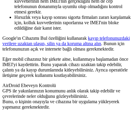
kuvvetlerinin hem IMEI'nin gerçekliğini hem de cep
telefonunun donanımıyla uyumlu olup olmadığını kontrol
etmesi gerekir.
Hırsızlık veya kayıp sonrası sigorta firmaları zararı karşılamak
için, kolluk kuvvetlerinin raporlarına ve IMEI'nin bloke
edildiğine dair kanıt ister.
Google'ın Cihazımı Bul özelliğini kullanarak
kayıp telefonunuzdaki
verilere uzaktan ulaşın, silin ya da koruma altına alın
. Bunun için
telefonunuzun açık ve internete bağlı olması gerekmektedir.
Eğer mobil cihazınız bir şirkete aitse, kullanmaya başlamadan önce
IMEI'yi kaydettirin. Bunu yaparak cihazı uzaktan takip edebilir,
çalıntı ya da kayıp durumlarında kitleyebilirsiniz. Ayrıca operatörle
iletişime geçerek kullanımı kısıtlayabilirsiniz.
AirDroid Ebeveyn Kontrolü
GPS ile yakınlarınızın konumunu anlık olarak takip edebilir ve
çevrelerinde neler olduğunu gözleyebilirsiniz.
Bunu, o kişinin onayıyla ve cihazına bir uygulama yükleyerek
yapmanız gerekmektedir.