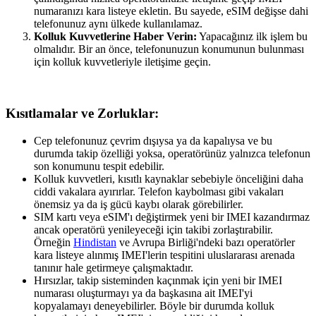
numaranızı kara listeye ekletin. Bu sayede, eSIM değişse dahi
telefonunuz aynı ülkede kullanılamaz.
Kolluk Kuvvetlerine Haber Verin:
Yapacağınız ilk işlem bu
olmalıdır. Bir an önce, telefonunuzun konumunun bulunması
için kolluk kuvvetleriyle iletişime geçin.
Kısıtlamalar ve Zorluklar:
Cep telefonunuz çevrim dışıysa ya da kapalıysa ve bu
durumda takip özelliği yoksa, operatörünüz yalnızca telefonun
son konumunu tespit edebilir.
Kolluk kuvvetleri, kısıtlı kaynaklar sebebiyle önceliğini daha
ciddi vakalara ayırırlar. Telefon kaybolması gibi vakaları
önemsiz ya da iş gücü kaybı olarak görebilirler.
SIM kartı veya eSIM'ı değiştirmek yeni bir IMEI kazandırmaz
ancak operatörü yenileyeceği için takibi zorlaştırabilir.
Örneğin
Hindistan
ve Avrupa Birliği'ndeki bazı operatörler
kara listeye alınmış IMEI'lerin tespitini uluslararası arenada
tanınır hale getirmeye çalışmaktadır.
Hırsızlar, takip sisteminden kaçınmak için yeni bir IMEI
numarası oluşturmayı ya da başkasına ait IMEI'yi
kopyalamayı deneyebilirler. Böyle bir durumda kolluk