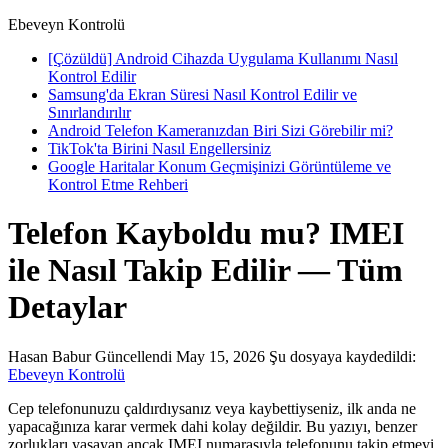
Ebeveyn Kontrolü
[Çözüldü] Android Cihazda Uygulama Kullanımı Nasıl
Kontrol Edilir
Samsung'da Ekran Süresi Nasıl Kontrol Edilir ve
Sınırlandırılır
Android Telefon Kameranızdan Biri Sizi Görebilir mi?
TikTok'ta Birini Nasıl Engellersiniz
Google Haritalar Konum Geçmişinizi Görüntüleme ve
Kontrol Etme Rehberi
Telefon Kayboldu mu? IMEI
ile Nasıl Takip Edilir — Tüm
Detaylar
Hasan Babur
Güncellendi May 15, 2026
Şu dosyaya kaydedildi:
Ebeveyn Kontrolü
Cep telefonunuzu çaldırdıysanız veya kaybettiyseniz, ilk anda ne
yapacağınıza karar vermek dahi kolay değildir. Bu yazıyı, benzer
zorlukları yaşayan ancak IMEI numarasıyla telefonunu takip etmeyi