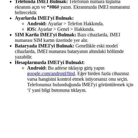
Telefonda IMEI Bulmak:
Telefonun numara tuşlama
ekranını açın ve
*#06#
yazın. Ekranınızda IMEI numaranız
belirecektir.
Ayarlarda IMEI'yi Bulmak:
Android:
Ayarlar > Telefon Hakkında.
iOS:
Ayarlar > Genel > Hakkında.
SIM Kartla IMEI'yi Bulmak:
Bazı cihazlarda, IMEI
numarası SIM kartın üzerinde yer alır.
Bataryada IMEI'yi Bulmak:
Genellikle eski model
cihazlarda, IMEI numarası bataryanın altındaki bölümde
yazabilir.
Hesaplarınızda IMEI'yi Bulmakt
:
Android:
Bu adrese tıklayıp giriş yapın
google.com/android/find
. Eğer birden fazla cihazınız
varsa hangisini kontrol etmek istiyorsanız onu seçin.
Telefonunuz bulunduğunda IMEI'yi görüntülemek için
‘i' yani bilgi butonuna tıklayın.