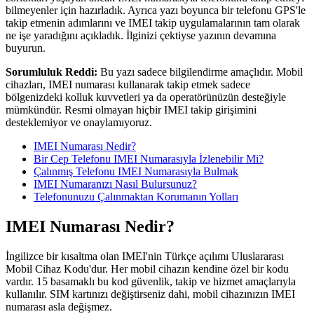
bilmeyenler için hazırladık. Ayrıca yazı boyunca bir telefonu GPS'le
takip etmenin adımlarını ve IMEI takip uygulamalarının tam olarak
ne işe yaradığını açıkladık. İlginizi çektiyse yazının devamına
buyurun.
Sorumluluk Reddi:
Bu yazı sadece bilgilendirme amaçlıdır. Mobil
cihazları, IMEI numarası kullanarak takip etmek sadece
bölgenizdeki kolluk kuvvetleri ya da operatörünüzün desteğiyle
mümkündür. Resmi olmayan hiçbir IMEI takip girişimini
desteklemiyor ve onaylamıyoruz.
IMEI Numarası Nedir?
Bir Cep Telefonu IMEI Numarasıyla İzlenebilir Mi?
Çalınmış Telefonu IMEI Numarasıyla Bulmak
IMEI Numaranızı Nasıl Bulursunuz?
Telefonunuzu Çalınmaktan Korumanın Yolları
IMEI Numarası Nedir?
İngilizce bir kısaltma olan IMEI'nin Türkçe açılımı Uluslararası
Mobil Cihaz Kodu'dur. Her mobil cihazın kendine özel bir kodu
vardır. 15 basamaklı bu kod güvenlik, takip ve hizmet amaçlarıyla
kullanılır. SIM kartınızı değiştirseniz dahi, mobil cihazınızın IMEI
numarası asla değişmez.