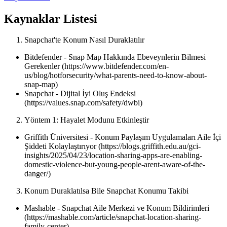
Kaynaklar Listesi
Snapchat'te Konum Nasıl Duraklatılır
Bitdefender - Snap Map Hakkında Ebeveynlerin Bilmesi
Gerekenler (https://www.bitdefender.com/en-
us/blog/hotforsecurity/what-parents-need-to-know-about-
snap-map)
Snapchat - Dijital İyi Oluş Endeksi
(https://values.snap.com/safety/dwbi)
Yöntem 1: Hayalet Modunu Etkinleştir
Griffith Üniversitesi - Konum Paylaşım Uygulamaları Aile İçi
Şiddeti Kolaylaştırıyor (https://blogs.griffith.edu.au/gci-
insights/2025/04/23/location-sharing-apps-are-enabling-
domestic-violence-but-young-people-arent-aware-of-the-
danger/)
Konum Duraklatılsa Bile Snapchat Konumu Takibi
Mashable - Snapchat Aile Merkezi ve Konum Bildirimleri
(https://mashable.com/article/snapchat-location-sharing-
family-center)