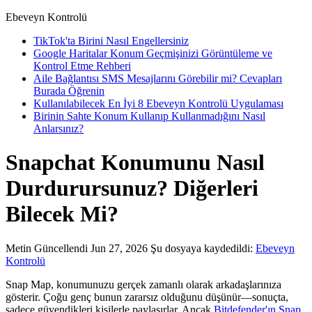
Ebeveyn Kontrolü
TikTok'ta Birini Nasıl Engellersiniz
Google Haritalar Konum Geçmişinizi Görüntüleme ve
Kontrol Etme Rehberi
Aile Bağlantısı SMS Mesajlarını Görebilir mi? Cevapları
Burada Öğrenin
Kullanılabilecek En İyi 8 Ebeveyn Kontrolü Uygulaması
Birinin Sahte Konum Kullanıp Kullanmadığını Nasıl
Anlarsınız?
Snapchat Konumunu Nasıl
Durdurursunuz? Diğerleri
Bilecek Mi?
Metin
Güncellendi Jun 27, 2026
Şu dosyaya kaydedildi:
Ebeveyn
Kontrolü
Snap Map, konumunuzu gerçek zamanlı olarak arkadaşlarınıza
gösterir. Çoğu genç bunun zararsız olduğunu düşünür—sonuçta,
sadece güvendikleri kişilerle paylaşırlar. Ancak
Bitdefender'ın Snap