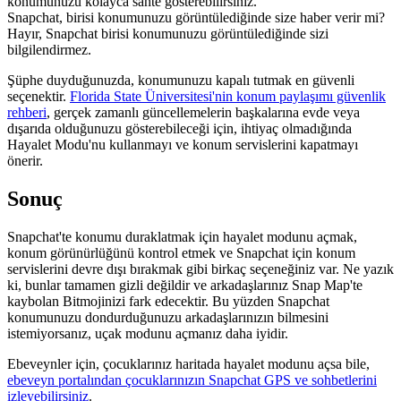
konumunuzu kolayca sahte gösterebilirsiniz.
Snapchat, birisi konumunuzu görüntülediğinde size haber verir mi?
Hayır, Snapchat birisi konumunuzu görüntülediğinde sizi
bilgilendirmez.
Şüphe duyduğunuzda, konumunuzu kapalı tutmak en güvenli
seçenektir.
Florida State Üniversitesi'nin konum paylaşımı güvenlik
rehberi
, gerçek zamanlı güncellemelerin başkalarına evde veya
dışarıda olduğunuzu gösterebileceği için, ihtiyaç olmadığında
Hayalet Modu'nu kullanmayı ve konum servislerini kapatmayı
önerir.
Sonuç
Snapchat'te konumu duraklatmak için hayalet modunu açmak,
konum görünürlüğünü kontrol etmek ve Snapchat için konum
servislerini devre dışı bırakmak gibi birkaç seçeneğiniz var. Ne yazık
ki, bunlar tamamen gizli değildir ve arkadaşlarınız Snap Map'te
kaybolan Bitmojinizi fark edecektir. Bu yüzden Snapchat
konumunuzu dondurduğunuzu arkadaşlarınızın bilmesini
istemiyorsanız, uçak modunu açmanız daha iyidir.
Ebeveynler için, çocuklarınız haritada hayalet modunu açsa bile,
ebeveyn portalından çocuklarınızın Snapchat GPS ve sohbetlerini
izleyebilirsiniz
.