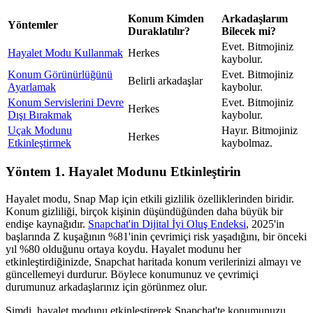
Konum Kimden
Arkadaşlarım
Yöntemler
Duraklatılır?
Bilecek mi?
Evet. Bitmojiniz
Hayalet Modu Kullanmak
Herkes
kaybolur.
Konum Görünürlüğünü
Evet. Bitmojiniz
Belirli arkadaşlar
Ayarlamak
kaybolur.
Konum Servislerini Devre
Evet. Bitmojiniz
Herkes
Dışı Bırakmak
kaybolur.
Uçak Modunu
Hayır. Bitmojiniz
Herkes
Etkinleştirmek
kaybolmaz.
Yöntem 1. Hayalet Modunu Etkinleştirin
Hayalet modu, Snap Map için etkili gizlilik özelliklerinden biridir.
Konum gizliliği, birçok kişinin düşündüğünden daha büyük bir
endişe kaynağıdır.
Snapchat'in Dijital İyi Oluş Endeksi
, 2025'in
başlarında Z kuşağının %81'inin çevrimiçi risk yaşadığını, bir önceki
yıl %80 olduğunu ortaya koydu. Hayalet modunu her
etkinleştirdiğinizde, Snapchat haritada konum verilerinizi almayı ve
güncellemeyi durdurur. Böylece konumunuz ve çevrimiçi
durumunuz arkadaşlarınız için görünmez olur.
Şimdi, hayalet modunu etkinleştirerek Snapchat'te konumunuzu