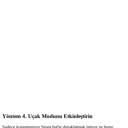
Yöntem 4. Uçak Modunu Etkinleştirin
Sadece konumunuzu Snapchat'te duraklatmak istiyor ve bunu