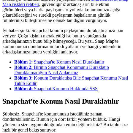
Map riskleri rehberi
, güvendiğiniz arkadaşların bile ekran
görüntüleri veya harita paylaşımları yoluyla konumunuzu açığa
çıkarabileceğini ve sürekli paylaşımın başkalarının günlük
rutinlerinizi birleştirmesine olanak tanıdığını vurguluyor.
İyi haber şu ki: Snapchat konum paylaşımını duraklatmanıza izin
veriyor. Çoğu kişinin merak ettiği ise bunu yaptığınızda
arkadaşlarınızın bunu bilip bilmeyeceği. Bu yazı, Snap Map'te
konumunuzu dondurmanın farklı yollarını ve hangi yöntemlerin
arkadaşlarınıza ipucu verdiğini anlatıyor.
Bölüm 1:
Snapchat'te Konum Nasıl Duraklatılır
Bölüm 2:
Birinin Snapchat Konumunu Duraklatıp
Duraklatmadığını Nasıl Anlarsınız
Bölüm 3:
Konum Duraklatılsa Bile Snapchat Konumu Nasıl
Takip Edilir
Bölüm 4:
Snapchat Konumu Hakkında SSS
Snapchat'te Konum Nasıl Duraklatılır
Şüphesiz, Snapchat'te konumunuzu istediğiniz zaman
dondurabilirsiniz. Bunun için dört farklı yöntem bulduk. Hangi
yöntemin size uygun olduğundan emin değil misiniz? Bu tablo size
hızlı bir genel bakış sunuyor: