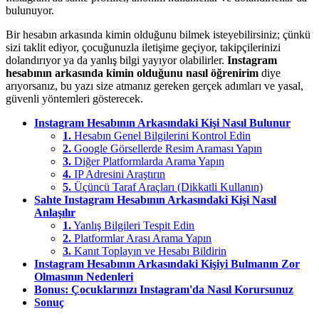
bulunuyor.
Bir hesabın arkasında kimin olduğunu bilmek isteyebilirsiniz; çünkü
sizi taklit ediyor, çocuğunuzla iletişime geçiyor, takipçilerinizi
dolandırıyor ya da yanlış bilgi yayıyor olabilirler.
Instagram
hesabının arkasında kimin olduğunu nasıl öğrenirim
diye
arıyorsanız, bu yazı size atmanız gereken gerçek adımları ve yasal,
güvenli yöntemleri gösterecek.
Instagram Hesabının Arkasındaki Kişi Nasıl Bulunur
1.
Hesabın Genel Bilgilerini Kontrol Edin
2.
Google Görsellerde Resim Araması Yapın
3.
Diğer Platformlarda Arama Yapın
4.
IP Adresini Araştırın
5.
Üçüncü Taraf Araçları (Dikkatli Kullanın)
Sahte Instagram Hesabının Arkasındaki Kişi Nasıl
Anlaşılır
1.
Yanlış Bilgileri Tespit Edin
2.
Platformlar Arası Arama Yapın
3.
Kanıt Toplayın ve Hesabı Bildirin
Instagram Hesabının Arkasındaki Kişiyi Bulmanın Zor
Olmasının Nedenleri
Bonus: Çocuklarınızı Instagram'da Nasıl Korursunuz
Sonuç