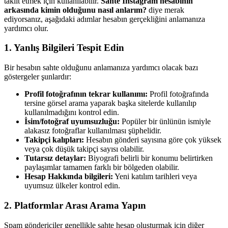
taklit etmek için kullanılabilir.
Sahte Instagram hesabının
arkasında kimin olduğunu nasıl anlarım?
diye merak
ediyorsanız, aşağıdaki adımlar hesabın gerçekliğini anlamanıza
yardımcı olur.
1.
Yanlış Bilgileri Tespit Edin
Bir hesabın sahte olduğunu anlamanıza yardımcı olacak bazı
göstergeler şunlardır:
Profil fotoğrafının tekrar kullanımı:
Profil fotoğrafında
tersine görsel arama yaparak başka sitelerde kullanılıp
kullanılmadığını kontrol edin.
İsim/fotoğraf uyumsuzluğu:
Popüler bir ünlünün ismiyle
alakasız fotoğraflar kullanılması şüphelidir.
Takipçi kalıpları:
Hesabın gönderi sayısına göre çok yüksek
veya çok düşük takipçi sayısı olabilir.
Tutarsız detaylar:
Biyografi belirli bir konumu belirtirken
paylaşımlar tamamen farklı bir bölgeden olabilir.
Hesap Hakkında bilgileri:
Yeni katılım tarihleri veya
uyumsuz ülkeler kontrol edin.
2.
Platformlar Arası Arama Yapın
Spam göndericiler genellikle sahte hesap oluşturmak için diğer