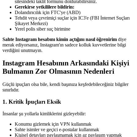
sitesindeki taklit formunu doldurabilirsiniz.
Gerekirse yetkililere bildirin:
Dolandırıcılık için FTC'ye (ABD)
Tehdit veya çevrimiçi suçlar için IC3'e (FBI İnternet Suçları
Şikayet Merkezi)
Yerel polis siber suç birimine
Sahte Instagram hesabını kimin açtığını nasıl öğrenirim
diye
merak ediyorsanız, Instagram'ın sadece kolluk kuvvetlerine bilgi
verdiğini unutmayın.
Instagram Hesabının Arkasındaki Kişiyi
Bulmanın Zor Olmasının Nedenleri
Güçlü ipuçları olsa bile, kendi başınıza keşfedebileceğiniz bilgiler
sınırlıdır.
1.
Kritik İpuçları Eksik
İnsanlar şu yollarla kimliklerini gizleyebilir:
Konumu gizlemek için VPN kullanmak
Sahte isimler ve geçici e-postalar kullanmak
Kişisel detayları paylaşmamak için az paylaşım yapmak