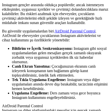
Instagram gençler arasında oldukça popülerdir; ancak istenmeyen
etkileşimler, uygunsuz içerikler ve çevrimiçi dolandırıcılıklara maruz
kalabilirler. Bu riskleri azaltmak için ebeveynler, çocukların
çevrimiçi aktivitelerini etkili şekilde izleyen ve gerektiğinde hızlı
müdahale imkanı sunan güvenilir araçları kullanabilir.
Bu güvenilir uygulamalardan biri
AirDroid Parental Control
.
AirDroid ile ebeveynler çocuklarının Instagram aktivitelerini ve
cihaz kullanımını şu özelliklerle yönetebilir:
Bildirim ve İçerik Senkronizasyonu:
Instagram gibi sosyal
uygulamalardan gelen mesajları gerçek zamanlı okuyarak
zorbalık veya uygunsuz içeriklerden ilk siz haberdar
olursunuz.
Canlı Ekran Yansıtma:
Çocuğunuzun ekranını canlı
izleyerek konuşmanın tam bağlamını görüp kanıt
toplayabilirsiniz, üstelik fark ettirmeden.
Tek Tıkla Uygulama Engelleme:
Instagram veya diğer
uygulamaları anında devre dışı bırakabilir, tacizcinin erişimini
hemen kesebilirsiniz.
Uygulama Engelleme:
Ders zamanı veya gece boyunca
Instagram kullanımını engelleyebilirsiniz.
AirDroid Parental Control
Instagram ve diğer platformlardaki mesajlar için gerçek zamanlı