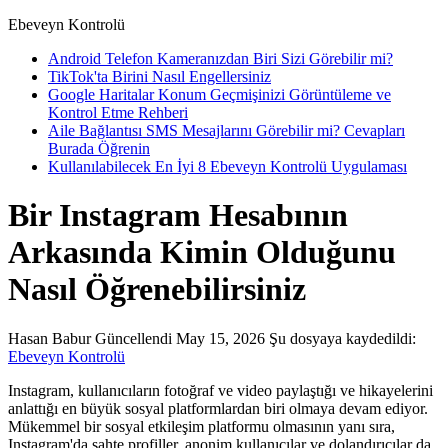
Ebeveyn Kontrolü
Android Telefon Kameranızdan Biri Sizi Görebilir mi?
TikTok'ta Birini Nasıl Engellersiniz
Google Haritalar Konum Geçmişinizi Görüntüleme ve
Kontrol Etme Rehberi
Aile Bağlantısı SMS Mesajlarını Görebilir mi? Cevapları
Burada Öğrenin
Kullanılabilecek En İyi 8 Ebeveyn Kontrolü Uygulaması
Bir Instagram Hesabının
Arkasında Kimin Olduğunu
Nasıl Öğrenebilirsiniz
Hasan Babur
Güncellendi May 15, 2026
Şu dosyaya kaydedildi:
Ebeveyn Kontrolü
Instagram, kullanıcıların fotoğraf ve video paylaştığı ve hikayelerini
anlattığı en büyük sosyal platformlardan biri olmaya devam ediyor.
Mükemmel bir sosyal etkileşim platformu olmasının yanı sıra,
Instagram'da sahte profiller, anonim kullanıcılar ve dolandırıcılar da