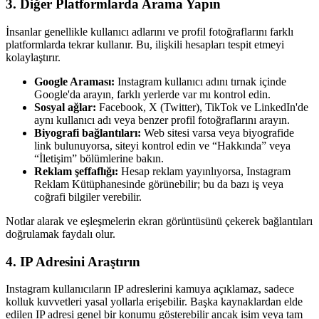
3.
Diğer Platformlarda Arama Yapın
İnsanlar genellikle kullanıcı adlarını ve profil fotoğraflarını farklı
platformlarda tekrar kullanır. Bu, ilişkili hesapları tespit etmeyi
kolaylaştırır.
Google Araması:
Instagram kullanıcı adını tırnak içinde
Google'da arayın, farklı yerlerde var mı kontrol edin.
Sosyal ağlar:
Facebook, X (Twitter), TikTok ve LinkedIn'de
aynı kullanıcı adı veya benzer profil fotoğraflarını arayın.
Biyografi bağlantıları:
Web sitesi varsa veya biyografide
link bulunuyorsa, siteyi kontrol edin ve “Hakkında” veya
“İletişim” bölümlerine bakın.
Reklam şeffaflığı:
Hesap reklam yayınlıyorsa, Instagram
Reklam Kütüphanesinde görünebilir; bu da bazı iş veya
coğrafi bilgiler verebilir.
Notlar alarak ve eşleşmelerin ekran görüntüsünü çekerek bağlantıları
doğrulamak faydalı olur.
4.
IP Adresini Araştırın
Instagram kullanıcıların IP adreslerini kamuya açıklamaz, sadece
kolluk kuvvetleri yasal yollarla erişebilir. Başka kaynaklardan elde
edilen IP adresi genel bir konumu gösterebilir ancak isim veya tam