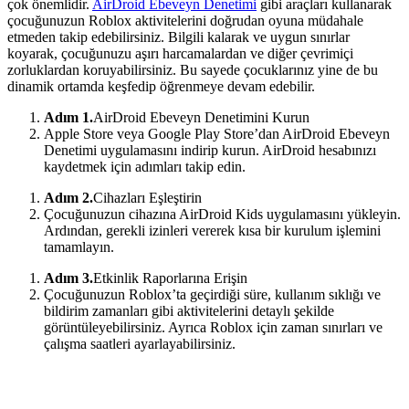
çok önemlidir.
AirDroid Ebeveyn Denetimi
gibi araçları kullanarak
çocuğunuzun Roblox aktivitelerini doğrudan oyuna müdahale
etmeden takip edebilirsiniz. Bilgili kalarak ve uygun sınırlar
koyarak, çocuğunuzu aşırı harcamalardan ve diğer çevrimiçi
zorluklardan koruyabilirsiniz. Bu sayede çocuklarınız yine de bu
dinamik ortamda keşfedip öğrenmeye devam edebilir.
Adım 1.
AirDroid Ebeveyn Denetimini Kurun
Apple Store veya Google Play Store’dan AirDroid Ebeveyn
Denetimi uygulamasını indirip kurun. AirDroid hesabınızı
kaydetmek için adımları takip edin.
Adım 2.
Cihazları Eşleştirin
Çocuğunuzun cihazına AirDroid Kids uygulamasını yükleyin.
Ardından, gerekli izinleri vererek kısa bir kurulum işlemini
tamamlayın.
Adım 3.
Etkinlik Raporlarına Erişin
Çocuğunuzun Roblox’ta geçirdiği süre, kullanım sıklığı ve
bildirim zamanları gibi aktivitelerini detaylı şekilde
görüntüleyebilirsiniz. Ayrıca Roblox için zaman sınırları ve
çalışma saatleri ayarlayabilirsiniz.