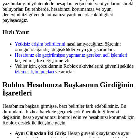
yazılımlar gibi yöntemlerle hesaplara erişmenin yeni yollarını sürekli
buluyorlar. Bu rehberde, hesabınızı korumanıza ve oyun
deneyiminizi güvende tutmanıza yardımcı olacak bilgileri
paylaşacağız.
Hızlı Yanıt
Yetkisiz erişim belirtilerini
nasıl tanıyacağınızı öğrenin;
örneğin olağandışı değişiklikler veya giriş sorunları.
Hesabınız ele geçirilmişse yapmanız gereken acil işlemleri
keşfedin: şifre değiştirme vb.
Veliler için, çocuklarının Roblox aktivitelerini güvenli şekilde
izlemek için ipuçları
ve araçlar.
Roblox Hesabınıza Başkasının Girdiğinin
İşaretleri
Hesabınıza başkası girmişse, bazı belirtiler fark edebilirsiniz. Bu
durumlarda hızlıca harekete geçmek çok önemlidir. Şifrenizi
değiştirin, hesap ayarlarınızı kontrol edin ve hesabınızı korumak için
Roblox destek ile iletişime geçin.
Aynı Cihazdan İki Giriş:
Hesap güvenlik sayfanızda aynı