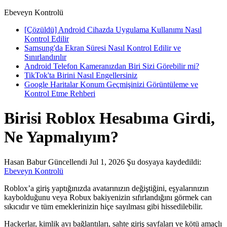
Ebeveyn Kontrolü
[Çözüldü] Android Cihazda Uygulama Kullanımı Nasıl
Kontrol Edilir
Samsung'da Ekran Süresi Nasıl Kontrol Edilir ve
Sınırlandırılır
Android Telefon Kameranızdan Biri Sizi Görebilir mi?
TikTok'ta Birini Nasıl Engellersiniz
Google Haritalar Konum Geçmişinizi Görüntüleme ve
Kontrol Etme Rehberi
Birisi Roblox Hesabıma Girdi,
Ne Yapmalıyım?
Hasan Babur
Güncellendi Jul 1, 2026
Şu dosyaya kaydedildi:
Ebeveyn Kontrolü
Roblox’a giriş yaptığınızda avatarınızın değiştiğini, eşyalarınızın
kaybolduğunu veya Robux bakiyenizin sıfırlandığını görmek can
sıkıcıdır ve tüm emeklerinizin hiçe sayılması gibi hissedilebilir.
Hackerlar, kimlik avı bağlantıları, sahte giriş sayfaları ve kötü amaçlı