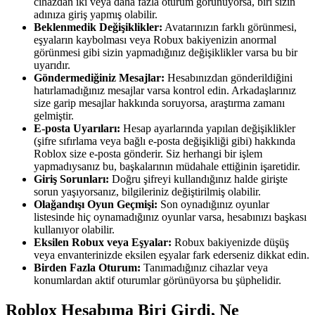
cihazdan iki veya daha fazla oturum görünüyorsa, biri sizin
adınıza giriş yapmış olabilir.
Beklenmedik Değişiklikler:
Avatarınızın farklı görünmesi,
eşyaların kaybolması veya Robux bakiyenizin anormal
görünmesi gibi sizin yapmadığınız değişiklikler varsa bu bir
uyarıdır.
Göndermediğiniz Mesajlar:
Hesabınızdan gönderildiğini
hatırlamadığınız mesajlar varsa kontrol edin. Arkadaşlarınız
size garip mesajlar hakkında soruyorsa, araştırma zamanı
gelmiştir.
E-posta Uyarıları:
Hesap ayarlarında yapılan değişiklikler
(şifre sıfırlama veya bağlı e-posta değişikliği gibi) hakkında
Roblox size e-posta gönderir. Siz herhangi bir işlem
yapmadıysanız bu, başkalarının müdahale ettiğinin işaretidir.
Giriş Sorunları:
Doğru şifreyi kullandığınız halde girişte
sorun yaşıyorsanız, bilgileriniz değiştirilmiş olabilir.
Olağandışı Oyun Geçmişi:
Son oynadığınız oyunlar
listesinde hiç oynamadığınız oyunlar varsa, hesabınızı başkası
kullanıyor olabilir.
Eksilen Robux veya Eşyalar:
Robux bakiyenizde düşüş
veya envanterinizde eksilen eşyalar fark ederseniz dikkat edin.
Birden Fazla Oturum:
Tanımadığınız cihazlar veya
konumlardan aktif oturumlar görünüyorsa bu şüphelidir.
Roblox Hesabıma Biri Girdi, Ne