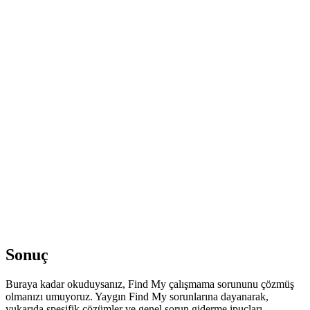
Sonuç
Buraya kadar okuduysanız, Find My çalışmama sorununu çözmüş
olmanızı umuyoruz. Yaygın Find My sorunlarına dayanarak,
yukarıda spesifik çözümler ve genel sorun giderme ipuçları