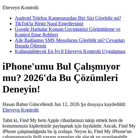
Ebeveyn Kontrolü
Android Telefon Kameranızdan Biri Sizi Görebilir mi?
TikTok'ta Birini Nasıl Engellersiniz
Google Haritalar Konum Geçmişinizi Görüntüleme ve
Kontrol Etme Rehberi
Aile Bağlantısı SMS Mesajlarını Görebilir mi? Cevapları
Burada Öğrenin
Kullanılabilecek En İyi 8 Ebeveyn Kontrolü Uygulaması
iPhone'umu Bul Çalışmıyor
mu? 2026'da Bu Çözümleri
Deneyin!
Hasan Babur
Güncellendi Jun 12, 2026
Şu dosyaya kaydedildi:
Ebeveyn Kontrolü
Tabii ki, Find My hem Apple cihazlarınızı takip etmek hem de
konumunuzu kişilerinizle paylaşmak için faydalıdır. Ancak, Find My
iPhone çalışmadığında bu iş zorlaşır. Neyse ki, Find My iPhone'un
çalışmamasıyla ilgili yaygın sorunları ele alacak ve uygulanabilir