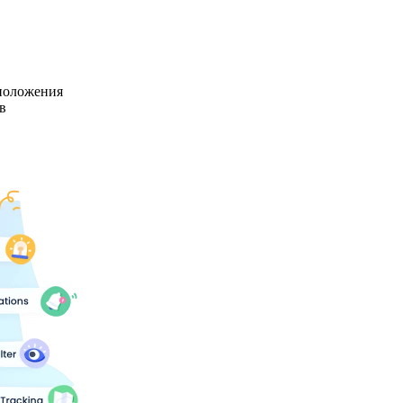
положения
в