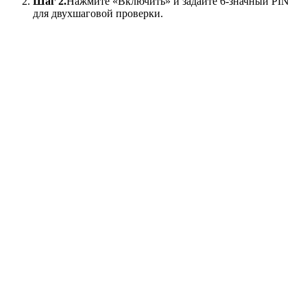
Шаг 2.
Нажмите «Включить» и задайте 6-значный PIN
для двухшаговой проверки.