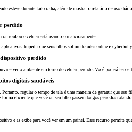
treado esteve durante todo o dia, além de mostrar o relatório de uso di
r perdido
u ou roubou o celular está usando-o maliciosamente.
 aplicativos. Impedir que seus filhos sofram fraudes online e cyberbully
dispositivo perdido
 ouvir e ver o ambiente em torno do celular perdido. Você poderá ter cer
itos digitais saudáveis
ia. Portanto, regular o tempo de tela é uma maneira de garantir que se
de forma eficiente que você ou seu filho passem longos períodos rolando
spositivo e as exibe para você ver em um painel. Esse recurso permite qu