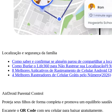
Localização e segurança da família
Como saber e confirmar se alguém parou de compartilhar a loc
Como Burlar o Life360 para Não Rastrear sua Localização[9 M
8 Melhores Aplicativos de Rastreamento de Celular Android [2
4 Melhores Rastreadores de Celular Grátis pelo Número(2026)
AirDroid Parental Control
Proteja seus filhos de forma completa e promova um equilíbrio saudáv
Escaneie o
QR Code
com seu celular para baixar gratuitamente.