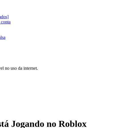
ados]
 conta
lsa
l no uso da internet.
tá Jogando no Roblox