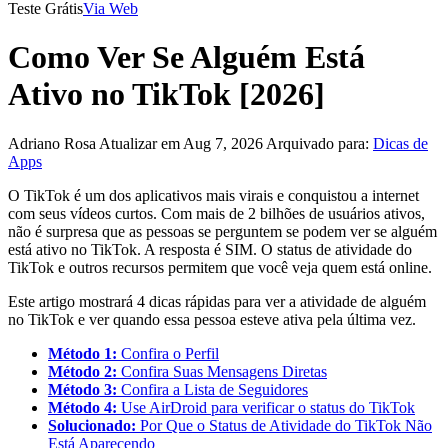
Teste Grátis
Via Web
Como Ver Se Alguém Está
Ativo no TikTok [2026]
Adriano Rosa
Atualizar em Aug 7, 2026
Arquivado para:
Dicas de
Apps
O TikTok é um dos aplicativos mais virais e conquistou a internet
com seus vídeos curtos. Com mais de 2 bilhões de usuários ativos,
não é surpresa que as pessoas se perguntem se podem ver se alguém
está ativo no TikTok. A resposta é SIM. O status de atividade do
TikTok e outros recursos permitem que você veja quem está online.
Este artigo mostrará 4 dicas rápidas para ver a atividade de alguém
no TikTok e ver quando essa pessoa esteve ativa pela última vez.
Método 1:
Confira o Perfil
Método 2:
Confira Suas Mensagens Diretas
Método 3:
Confira a Lista de Seguidores
Método 4:
Use AirDroid para verificar o status do TikTok
Solucionado:
Por Que o Status de Atividade do TikTok Não
Está Aparecendo