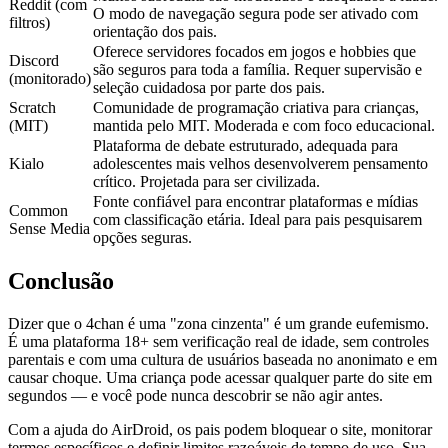
Reddit (com
O modo de navegação segura pode ser ativado com
filtros)
orientação dos pais.
Oferece servidores focados em jogos e hobbies que
Discord
são seguros para toda a família. Requer supervisão e
(monitorado)
seleção cuidadosa por parte dos pais.
Scratch
Comunidade de programação criativa para crianças,
(MIT)
mantida pelo MIT. Moderada e com foco educacional.
Plataforma de debate estruturado, adequada para
Kialo
adolescentes mais velhos desenvolverem pensamento
crítico. Projetada para ser civilizada.
Fonte confiável para encontrar plataformas e mídias
Common
com classificação etária. Ideal para pais pesquisarem
Sense Media
opções seguras.
Conclusão
Dizer que o 4chan é uma "zona cinzenta" é um grande eufemismo.
É uma plataforma 18+ sem verificação real de idade, sem controles
parentais e com uma cultura de usuários baseada no anonimato e em
causar choque. Uma criança pode acessar qualquer parte do site em
segundos — e você pode nunca descobrir se não agir antes.
Com a ajuda do AirDroid, os pais podem bloquear o site, monitorar
termos específicos e definir limites razoáveis de tempo de uso. Sua