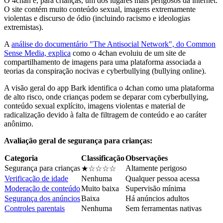
O 4chan é, para crianças, um dos lugares mais perigosos da internet.
O site contém muito conteúdo sexual, imagens extremamente
violentas e discurso de ódio (incluindo racismo e ideologias
extremistas).
A
análise do documentário "The Antisocial Network", do Common
Sense Media, explica
como o 4chan evoluiu de um site de
compartilhamento de imagens para uma plataforma associada a
teorias da conspiração nocivas e cyberbullying (bullying online).
A visão geral do app Bark identifica o 4chan como uma plataforma
de alto risco, onde crianças podem se deparar com cyberbullying,
conteúdo sexual explícito, imagens violentas e material de
radicalização devido à falta de filtragem de conteúdo e ao caráter
anônimo.
Avaliação geral de segurança para crianças:
Categoria
Classificação
Observações
Segurança para crianças
Altamente perigoso
★☆☆☆☆
Verificação de idade
Nenhuma
Qualquer pessoa acessa
Moderação de conteúdo
Muito baixa
Supervisão mínima
Segurança dos anúncios
Baixa
Há anúncios adultos
Controles parentais
Nenhuma
Sem ferramentas nativas