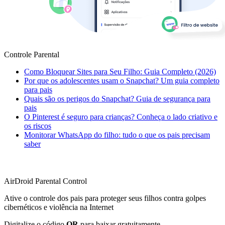
Controle Parental
Como Bloquear Sites para Seu Filho: Guia Completo (2026)
Por que os adolescentes usam o Snapchat? Um guia completo
para pais
Quais são os perigos do Snapchat? Guia de segurança para
pais
O Pinterest é seguro para crianças? Conheça o lado criativo e
os riscos
Monitorar WhatsApp do filho: tudo o que os pais precisam
saber
AirDroid Parental Control
Ative o controle dos pais para proteger seus filhos contra golpes
cibernéticos e violência na Internet
Digitalize o código
QR
para baixar gratuitamente