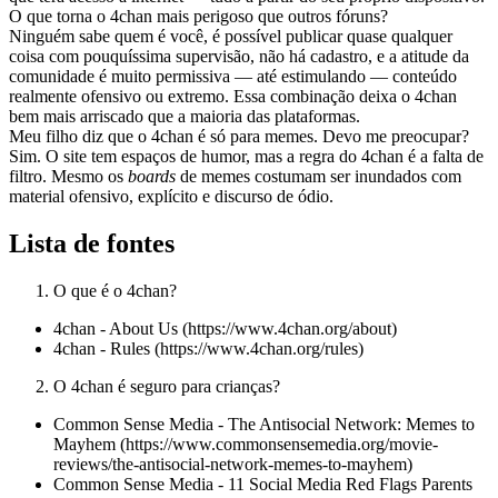
O que torna o 4chan mais perigoso que outros fóruns?
Ninguém sabe quem é você, é possível publicar quase qualquer
coisa com pouquíssima supervisão, não há cadastro, e a atitude da
comunidade é muito permissiva — até estimulando — conteúdo
realmente ofensivo ou extremo. Essa combinação deixa o 4chan
bem mais arriscado que a maioria das plataformas.
Meu filho diz que o 4chan é só para memes. Devo me preocupar?
Sim. O site tem espaços de humor, mas a regra do 4chan é a falta de
filtro. Mesmo os
boards
de memes costumam ser inundados com
material ofensivo, explícito e discurso de ódio.
Lista de fontes
O que é o 4chan?
4chan - About Us (https://www.4chan.org/about)
4chan - Rules (https://www.4chan.org/rules)
O 4chan é seguro para crianças?
Common Sense Media - The Antisocial Network: Memes to
Mayhem (https://www.commonsensemedia.org/movie-
reviews/the-antisocial-network-memes-to-mayhem)
Common Sense Media - 11 Social Media Red Flags Parents