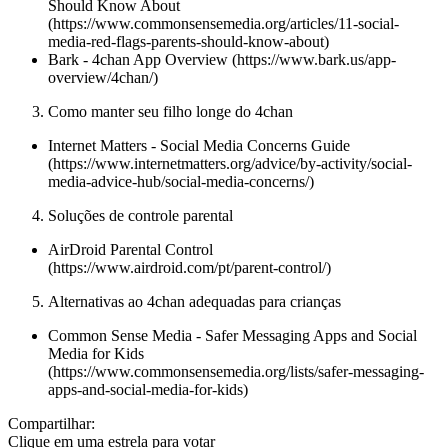
Should Know About
(https://www.commonsensemedia.org/articles/11-social-
media-red-flags-parents-should-know-about)
Bark - 4chan App Overview (https://www.bark.us/app-
overview/4chan/)
Como manter seu filho longe do 4chan
Internet Matters - Social Media Concerns Guide
(https://www.internetmatters.org/advice/by-activity/social-
media-advice-hub/social-media-concerns/)
Soluções de controle parental
AirDroid Parental Control
(https://www.airdroid.com/pt/parent-control/)
Alternativas ao 4chan adequadas para crianças
Common Sense Media - Safer Messaging Apps and Social
Media for Kids
(https://www.commonsensemedia.org/lists/safer-messaging-
apps-and-social-media-for-kids)
Compartilhar:
Clique em uma estrela para votar