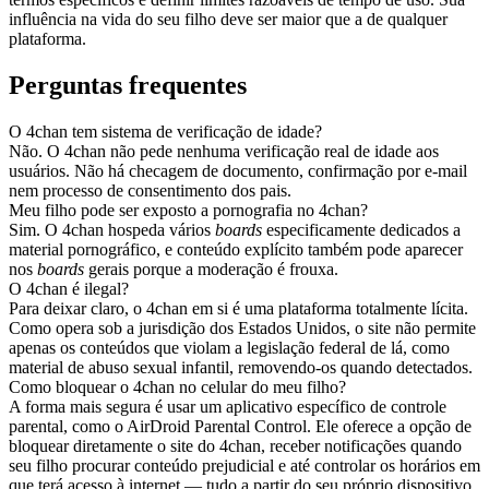
influência na vida do seu filho deve ser maior que a de qualquer
plataforma.
Perguntas frequentes
O 4chan tem sistema de verificação de idade?
Não. O 4chan não pede nenhuma verificação real de idade aos
usuários. Não há checagem de documento, confirmação por e-mail
nem processo de consentimento dos pais.
Meu filho pode ser exposto a pornografia no 4chan?
Sim. O 4chan hospeda vários
boards
especificamente dedicados a
material pornográfico, e conteúdo explícito também pode aparecer
nos
boards
gerais porque a moderação é frouxa.
O 4chan é ilegal?
Para deixar claro, o 4chan em si é uma plataforma totalmente lícita.
Como opera sob a jurisdição dos Estados Unidos, o site não permite
apenas os conteúdos que violam a legislação federal de lá, como
material de abuso sexual infantil, removendo-os quando detectados.
Como bloquear o 4chan no celular do meu filho?
A forma mais segura é usar um aplicativo específico de controle
parental, como o AirDroid Parental Control. Ele oferece a opção de
bloquear diretamente o site do 4chan, receber notificações quando
seu filho procurar conteúdo prejudicial e até controlar os horários em
que terá acesso à internet — tudo a partir do seu próprio dispositivo.