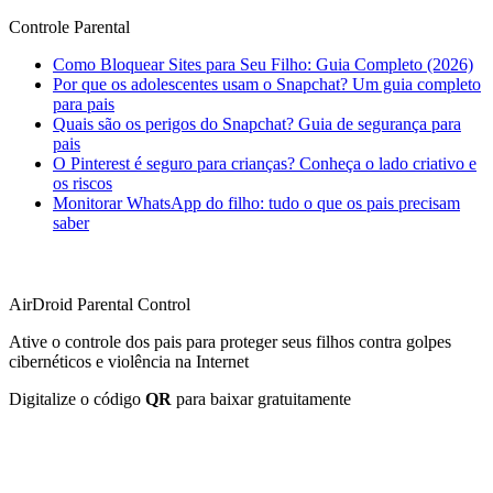
Controle Parental
Como Bloquear Sites para Seu Filho: Guia Completo (2026)
Por que os adolescentes usam o Snapchat? Um guia completo
para pais
Quais são os perigos do Snapchat? Guia de segurança para
pais
O Pinterest é seguro para crianças? Conheça o lado criativo e
os riscos
Monitorar WhatsApp do filho: tudo o que os pais precisam
saber
AirDroid Parental Control
Ative o controle dos pais para proteger seus filhos contra golpes
cibernéticos e violência na Internet
Digitalize o código
QR
para baixar gratuitamente