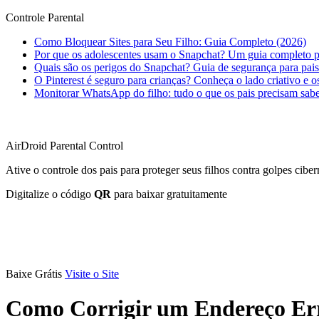
Controle Parental
Como Bloquear Sites para Seu Filho: Guia Completo (2026)
Por que os adolescentes usam o Snapchat? Um guia completo p
Quais são os perigos do Snapchat? Guia de segurança para pais
O Pinterest é seguro para crianças? Conheça o lado criativo e os
Monitorar WhatsApp do filho: tudo o que os pais precisam sab
AirDroid Parental Control
Ative o controle dos pais para proteger seus filhos contra golpes ciber
Digitalize o código
QR
para baixar gratuitamente
Baixe Grátis
Visite o Site
Como Corrigir um Endereço Er