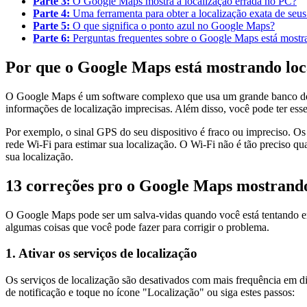
Parte 3:
O Google Maps mostra a localização errada no PC?
Parte 4:
Uma ferramenta para obter a localização exata de seus 
Parte 5:
O que significa o ponto azul no Google Maps?
Parte 6:
Perguntas frequentes sobre o Google Maps está mostra
Por que o Google Maps está mostrando loc
O Google Maps é um software complexo que usa um grande banco de d
informações de localização imprecisas. Além disso, você pode ter ess
Por exemplo, o sinal GPS do seu dispositivo é fraco ou impreciso. Os 
rede Wi-Fi para estimar sua localização. O Wi-Fi não é tão preciso 
sua localização.
13 correções pro o Google Maps mostrando 
O Google Maps pode ser um salva-vidas quando você está tentando en
algumas coisas que você pode fazer para corrigir o problema.
1. Ativar os serviços de localização
Os serviços de localização são desativados com mais frequência em dis
de notificação e toque no ícone "Localização" ou siga estes passos: