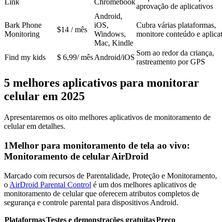
Link
Chromebook
aprovação de aplicativos
Android,
Bark Phone
iOS,
Cubra várias plataformas,
$14 / mês
Monitoring
Windows,
monitore conteúdo e aplica
Mac, Kindle
Som ao redor da criança,
Find my kids
$ 6,99/ mês
Android/iOS
rastreamento por GPS
5 melhores aplicativos para monitorar
celular em 2025
Apresentaremos os oito melhores aplicativos de monitoramento de
celular em detalhes.
1
Melhor para monitoramento de tela ao vivo:
Monitoramento de celular AirDroid
Marcado com recursos de Parentalidade, Proteção e Monitoramento,
o
AirDroid Parental Control
é um dos melhores aplicativos de
monitoramento de celular que oferecem atributos completos de
segurança e controle parental para dispositivos Android.
Plataformas
Testes e demonstrações gratuitas
Preço