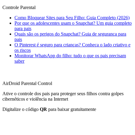
Controle Parental
Como Bloquear Sites para Seu Filho: Guia Completo (2026)
Por que os adolescentes usam o Snapchat? Um guia completo
para pais
Quais são os perigos do Snapchat? Guia de segurança para
pais
O Pinterest é seguro para crianças? Conheça o lado criativo e
os riscos
Monitorar WhatsApp do filho: tudo o que os pais precisam
saber
AirDroid Parental Control
Ative o controle dos pais para proteger seus filhos contra golpes
cibernéticos e violência na Internet
Digitalize o código
QR
para baixar gratuitamente