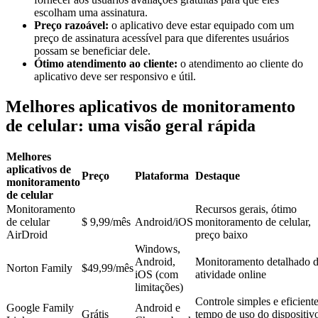
escolham uma assinatura.
Preço razoável:
o aplicativo deve estar equipado com um
preço de assinatura acessível para que diferentes usuários
possam se beneficiar dele.
Ótimo atendimento ao cliente:
o atendimento ao cliente do
aplicativo deve ser responsivo e útil.
Melhores aplicativos de monitoramento
de celular: uma visão geral rápida
Melhores
aplicativos de
Preço
Plataforma
Destaque
monitoramento
de celular
Monitoramento
Recursos gerais, ótimo
de celular
$ 9,99/mês
Android/iOS
monitoramento de celular,
AirDroid
preço baixo
Windows,
Android,
Monitoramento detalhado 
Norton Family
$49,99/mês
iOS (com
atividade online
limitações)
Controle simples e eficient
Google Family
Android e
Grátis
tempo de uso do dispositiv