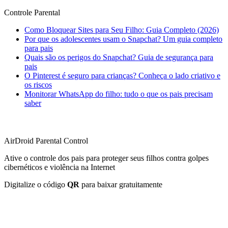
Controle Parental
Como Bloquear Sites para Seu Filho: Guia Completo (2026)
Por que os adolescentes usam o Snapchat? Um guia completo
para pais
Quais são os perigos do Snapchat? Guia de segurança para
pais
O Pinterest é seguro para crianças? Conheça o lado criativo e
os riscos
Monitorar WhatsApp do filho: tudo o que os pais precisam
saber
AirDroid Parental Control
Ative o controle dos pais para proteger seus filhos contra golpes
cibernéticos e violência na Internet
Digitalize o código
QR
para baixar gratuitamente