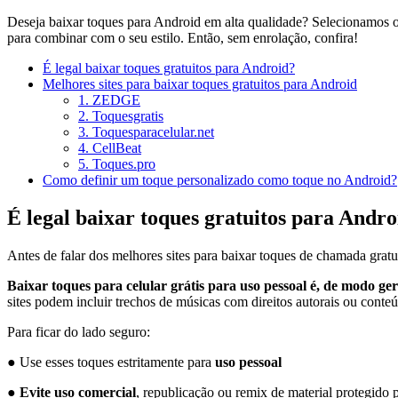
Deseja baixar toques para Android em alta qualidade? Selecionamos o
para combinar com o seu estilo. Então, sem enrolação, confira!
É legal baixar toques gratuitos para Android?
Melhores sites para baixar toques gratuitos para Android
1. ZEDGE
2. Toquesgratis
3. Toquesparacelular.net
4. CellBeat
5. Toques.pro
Como definir um toque personalizado como toque no Android?
É legal baixar toques gratuitos para Andro
Antes de falar dos melhores sites para baixar toques de chamada gr
Baixar toques para celular grátis para uso pessoal é, de modo gera
sites podem incluir trechos de músicas com direitos autorais ou cont
Para ficar do lado seguro:
● Use esses toques estritamente para
uso pessoal
●
Evite uso comercial
, republicação ou remix de material protegido p