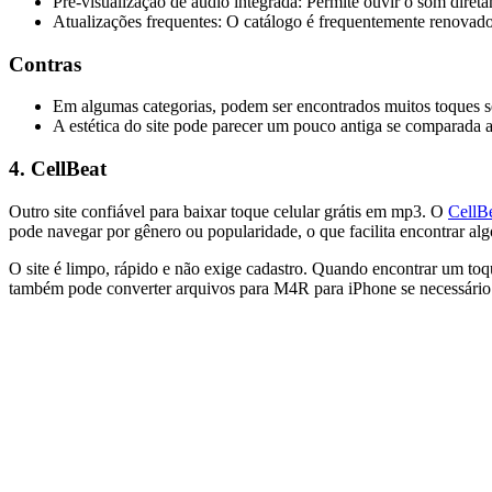
Pré-visualização de áudio integrada: Permite ouvir o som diret
Atualizações frequentes: O catálogo é frequentemente renovado
Contras
Em algumas categorias, podem ser encontrados muitos toques s
A estética do site pode parecer um pouco antiga se comparada 
4. CellBeat
Outro site confiável para baixar toque celular grátis em mp3. O
CellB
pode navegar por gênero ou popularidade, o que facilita encontrar al
O site é limpo, rápido e não exige cadastro. Quando encontrar um to
também pode converter arquivos para M4R para iPhone se necessário