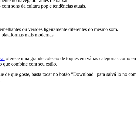
amente no navegador antes de baixar.
 com sons da cultura pop e tendências atuais.
emelhantes ou versões ligeiramente diferentes do mesmo som.
a plataformas mais modernas.
eat
oferece uma grande coleção de toques em várias categorias como engr
go que combine com seu estilo.
que de que goste, basta tocar no botão "Download" para salvá-lo no co
.