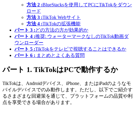
方法 2 :
BlueStacksを使用してPCにTikTokをダウン
ロード
方法 3 :
TikTok Webサイト
方法 4 :
TikTokの拡張機能
パート 3 :
どの方法の方が効果的か
パート 4 :
推奨: ウォーターマークなしのTikTok動画ダ
ウンローダー
パート 5 :
TikTokをテレビで視聴することはできるか
パート 6 :
まとめとよくある質問
パート 1. TikTokはPCで動作するか
TikTokは、Androidデバイス、iPhone、またはiPadのようなモ
バイルデバイスでのみ動作します。ただし、以下でご紹介す
るさまざまな回避策を通じて、プラットフォームの品質や利
点を享受できる場合があります。