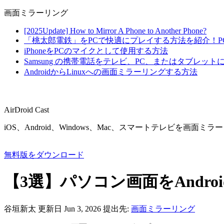
画面ミラーリング
[2025Update] How to Mirror A Phone to Another Phone?
「桃太郎電鉄」をPCで快適にプレイする方法を紹介！
iPhoneをPCのマイクとして使用する方法
Samsung の携帯電話をテレビ、PC、またはタブレッ
AndroidからLinuxへの画面ミラーリングする方法
AirDroid Cast
iOS、Android、Windows、Mac、スマートテレビを画
無料版をダウンロード
【3選】パソコン画面をAndr
谷垣新太
更新日 Jun 3, 2026
提出先:
画面ミラーリング