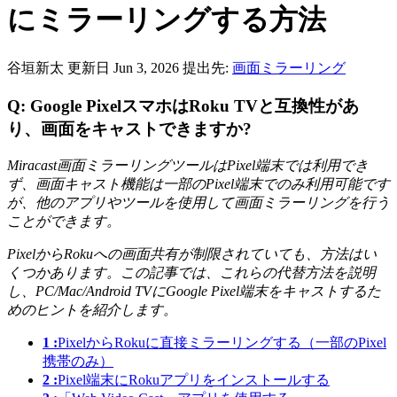
にミラーリングする方法
谷垣新太
更新日 Jun 3, 2026
提出先:
画面ミラーリング
Q: Google PixelスマホはRoku TVと互換性があ
り、画面をキャストできますか?
Miracast画面ミラーリングツールはPixel端末では利用でき
ず、画面キャスト機能は一部のPixel端末でのみ利用可能です
が、他のアプリやツールを使用して画面ミラーリングを行う
ことができます。
PixelからRokuへの画面共有が制限されていても、方法はい
くつかあります。この記事では、これらの代替方法を説明
し、PC/Mac/Android TVにGoogle Pixel端末をキャストするた
めのヒントを紹介します。
1 :
PixelからRokuに直接ミラーリングする（一部のPixel
携帯のみ）
2 :
Pixel端末にRokuアプリをインストールする