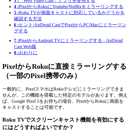
3 :
「Web Video Cast」アプリを使用する
4 :
PixelからRokuにYoutube/Netflixをミラーリングする
5 :
Roku TVが画面キャストに対応しているかどうかを
確認する方法
6 :
ヒント:AirDroid CastでPixelからPC/Macにミラーリン
グする
7 :
PixelからAndroid TVにミラーリングする - AirDroid
Cast Web版
8 :
おわりに
PixelからRokuに直接ミラーリングする
（一部のPixel携帯のみ）
一般的に、PixelスマホはRokuテレビにミラーリングできま
せんが、この機能を搭載した特定のモデルがあります。例え
ば、Google Pixel 5をお持ちの場合、PixelからRokuに画面を
キャストすることは可能です。
Roku TVでスクリーンキャスト機能を有効にする
にはどうすればよいですか？