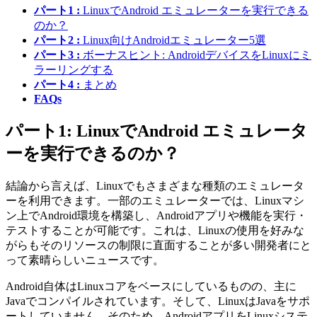
パート1 :
LinuxでAndroid エミュレーターを実行できる
のか？
パート2 :
Linux向けAndroidエミュレーター5選
パート3 :
ボーナスヒント: AndroidデバイスをLinuxにミ
ラーリングする
パート4 :
まとめ
FAQs
パート1: LinuxでAndroid エミュレータ
ーを実行できるのか？
結論から言えば、Linuxでもさまざまな種類のエミュレータ
ーを利用できます。一部のエミュレーターでは、Linuxマシ
ン上でAndroid環境を構築し、Androidアプリや機能を実行・
テストすることが可能です。これは、Linuxの使用を好みな
がらもそのリソースの制限に直面することが多い開発者にと
って素晴らしいニュースです。
Android自体はLinuxコアをベースにしているものの、主に
Javaでコンパイルされています。そして、LinuxはJavaをサポ
ートしていません。そのため、AndroidアプリをLinuxシステ