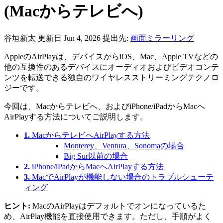
(Macからテレビへ)
谷垣新太
更新日 Jun 4, 2026
提出先:
画面ミラーリング
AppleのAirPlayは、デバイスからiOS、Mac、Apple TVなどの
他の互換性のあるデバイスにオーディオおよびビデオコンテ
ンツを転送できる独自のワイヤレスストリーミングテクノロ
ジーです。
今回は、Macからテレビへ、およびiPhone/iPadからMacへ
AirPlayする方法についてご説明します。
1.
MacからテレビへAirPlayする方法
Monterey、Ventura、Sonomaの場合
Big Sur以前の場合
2.
iPhone/iPadからMacへAirPlayする方法
3.
MacでAirPlayが機能しない場合のトラブルシューテ
ィング
ヒント:
MacのAirPlayはデフォルトでオンになっているた
め、AirPlay機能を直接使用できます。ただし、手順がよく