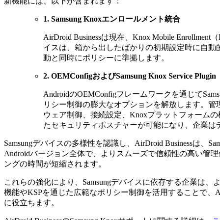
新機能には、以下が含まれます：
1. Samsung Knoxエンロールメント統合
AirDroid Businessは現在、Knox Mobi
イスは、箱から出したばかりの初期設定時に自動的に構
動と同時にポリシーに準拠します。
2. OEMConfigおよびSamsung Knox Servic
AndroidのOEMConfigフレームワークを通じてSams
リシー制御の膨大なオプションを解放します。管理者は、
ウェア制御、接続設定、Knoxプラットフォーム
たセキュリティポスチャーが可能になり、企業は
Samsungデバイスの多様性を認識し、AirDroid Busi
Androidバージョン全体で、よりスムーズで信頼性の高い管
ングの時間が短縮されます。
これらの強化により、Samsungデバイスに依存する企業は
機能やKSPを通じた広範なポリシー制御を活用することで、AirD
に役立ちます。