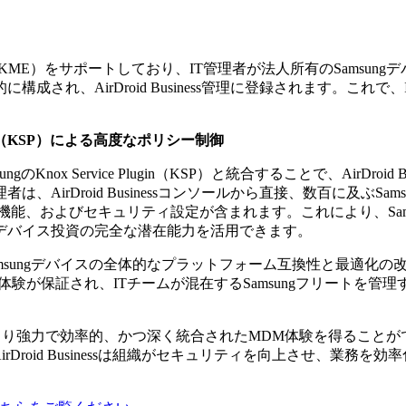
le Enrollment（KME）をサポートしており、IT管理者が法人所有
成され、AirDroid Business管理に登録されます。こ
e Plugin（KSP）による高度なポリシー制御
ungのKnox Service Plugin（KSP）と統合することで、AirDr
AirDroid Businessコンソールから直接、数百に及ぶ
の機能、およびセキュリティ設定が含まれます。これにより、Sa
デバイス投資の完全な潜在能力を活用できます。
nessは、Samsungデバイスの全体的なプラットフォーム互換性
理体験が保証され、ITチームが混在するSamsungフリート
、より強力で効率的、かつ深く統合されたMDM体験を得ることが
roid Businessは組織がセキュリティを向上させ、業務を