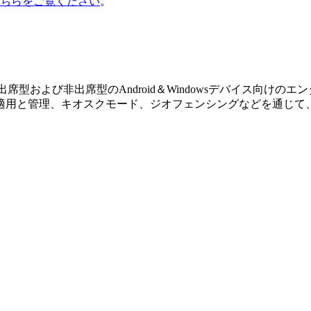
ちらをご覧ください
。
Businessは、出席型および非出席型のAndroid＆Windowsデ
適用と管理、キオスクモード、ジオフェンシングなどを通じて