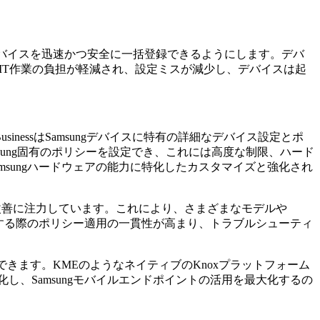
のSamsungデバイスを迅速かつ安全に一括登録できるようにします。デバ
れで、IT作業の負担が軽減され、設定ミスが減少し、デバイスは起
oid BusinessはSamsungデバイスに特有の詳細なデバイス設定とポ
Samsung固有のポリシーを設定でき、これには高度な制限、ハード
msungハードウェアの能力に特化したカスタマイズと強化され
と最適化の改善に注力しています。これにより、さまざまなモデルや
を管理する際のポリシー適用の一貫性が高まり、トラブルシューティ
できます。KMEのようなネイティブのKnoxプラットフォーム
効率化し、Samsungモバイルエンドポイントの活用を最大化するの