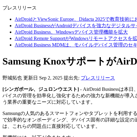
プレスリリース
AirDroidとViewSonic Europe、Didacta 20
AirDroid BusinessがAndroidデバイスを強力な
AirDroid Business、Windowsデバイス管理機能を拡大
AirDroid Remote SupportがWindowsリモートアクセスを
AirDroid Business MDMは、モバイルデバ
Samsung KnoxサポートがAirD
野城拓也
更新日 Sep 2, 2025
提出先:
プレスリリース
[シンガポール、ジュロンウエスト]
- AirDroid Bus
バイスの管理を効率化し強化するための強力な新機能が導入され
う業界の重要なニーズに対応しています。
Samsungの人気のあるスマートフォンやタブレットを利用する組
で効率的なオンボーディング、デバイス固有の詳細な設定の適用、さま
は、これらの問題点に直接対応しています。