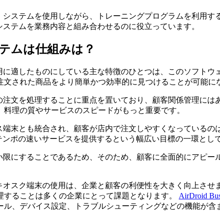
め、システムを使用しながら、トレーニングプログラムを利用す
システムを業務内容と組み合わせるのに役立っています。
システムは仕組みは？
使用に適したものにしている主な特徴のひとつは、このソフトウ
注文された商品をより簡単かつ効率的に見つけることが可能に
客の注文を処理することに重点を置いており、顧客関係管理には
、料理の質やサービスのスピードがもっと重要です。
ビス端末とも統合され、顧客が店内で注文しやすくなっているの
、テンポの速いサービスを提供するという幅広い目標の一環とし
最小限にすることであるため、そのため、顧客に全面的にアピー
のキオスク端末の使用は、企業と顧客の利便性を大きく向上させ
理することは多くの企業にとって課題となります。
AirDroid Bus
ール、デバイス設定、トラブルシューティングなどの機能が含