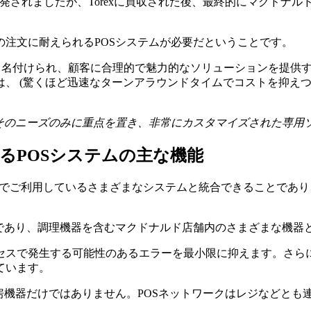
によって開発されましたが、Torexに買収された後、最終的にマク
注文に耐えられるPOSシステムが必要だということです。
P6と名付けられ、顧客に合理的で魅力的なソリューションを提供
、 (驚くほど迅速なターンアラウンドタイムでコストを抑え
とそのニーズのみに重点を置き、非常にカスタマイズされた専用
いるPOSシステムの主な機能
ドでご利用しているさまざまなシステムと統合できることであり
ーであり、調理機器を含むマクドナルド店舗内のさまざまな機器
セスで発生する可能性のあるエラーを最小限に抑えます。さら
ています。
房機器だけではありません。POSネットワークはレジなどとも