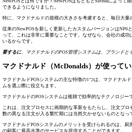
NewPOSとは何ですか？NewPOSはもともとSavista
できるようになりました。
特に、マクドナルドの規模の大きさを考慮すると、毎日大量の
従来のNewPOSを新しく更新したカスタムバージョンはN
って、これは非常に重要なことです。なぜなら、会社の成功は
いるからです。
要するに
、マクドナルドのPOS管理システムは、ブランド
マクドナルド（McDonalds）が使って
マクドナルドPOSシステムの主な特徴の1つは、マクドナル
ムを選ぶ際に役立ちます。
マクドナルドのPOSシステムは複雑で効率的なテクノロジ
これは、注文プロセスに画期的な革新をもたらし、注文プロ
数の異なる注文が入る繁忙期には当然欠かせないものとなっ
マクドナルドPOSシステムのメリットを受けられるのは、厨
の顧客に最高水準のサービスを提供することができます。